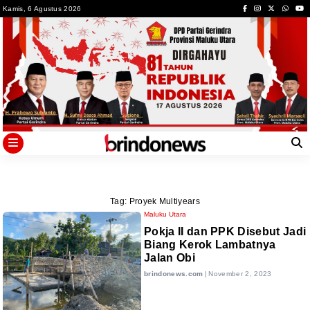
Skip
Kamis, 6 Agustus 2026
to
content
Tag:
Proyek Multiyears
Maluku Utara
Pokja II dan PPK Disebut Jadi
Biang Kerok Lambatnya
Jalan Obi
brindonews.com
|
November 2, 2023