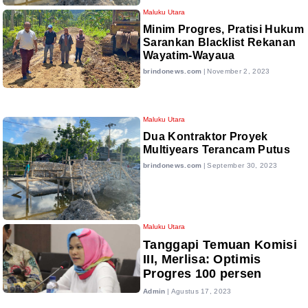
Maluku Utara
Minim Progres, Pratisi Hukum
Sarankan Blacklist Rekanan
Wayatim-Wayaua
brindonews.com
|
November 2, 2023
Maluku Utara
Dua Kontraktor Proyek
Multiyears Terancam Putus
brindonews.com
|
September 30, 2023
Maluku Utara
Tanggapi Temuan Komisi
III, Merlisa: Optimis
Progres 100 persen
Admin
|
Agustus 17, 2023