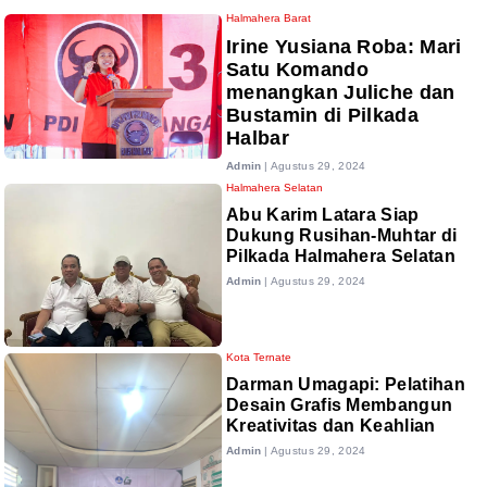
Halmahera Barat
Irine Yusiana Roba: Mari
Satu Komando
menangkan Juliche dan
Bustamin di Pilkada
Halbar
Admin
|
Agustus 29, 2024
Halmahera Selatan
Abu Karim Latara Siap
Dukung Rusihan-Muhtar di
Pilkada Halmahera Selatan
Admin
|
Agustus 29, 2024
Kota Ternate
Darman Umagapi: Pelatihan
Desain Grafis Membangun
Kreativitas dan Keahlian
Admin
|
Agustus 29, 2024