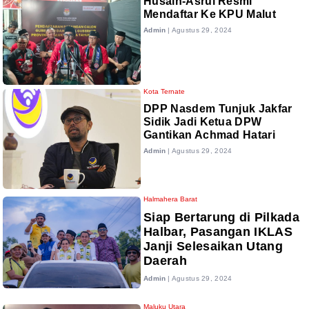
Husain-Asrul Resmi
Mendaftar Ke KPU Malut
Admin
|
Agustus 29, 2024
Kota Ternate
DPP Nasdem Tunjuk Jakfar
Sidik Jadi Ketua DPW
Gantikan Achmad Hatari
Admin
|
Agustus 29, 2024
Halmahera Barat
Siap Bertarung di Pilkada
Halbar, Pasangan IKLAS
Janji Selesaikan Utang
Daerah
Admin
|
Agustus 29, 2024
Maluku Utara