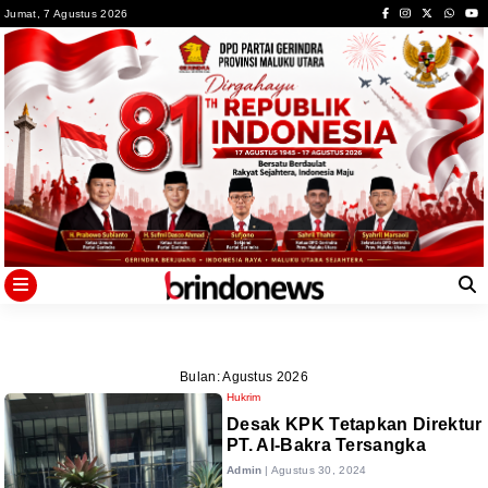
Skip
Jumat, 7 Agustus 2026
to
content
Bulan:
Agustus 2026
Hukrim
Desak KPK Tetapkan Direktur
PT. Al-Bakra Tersangka
Admin
|
Agustus 30, 2024