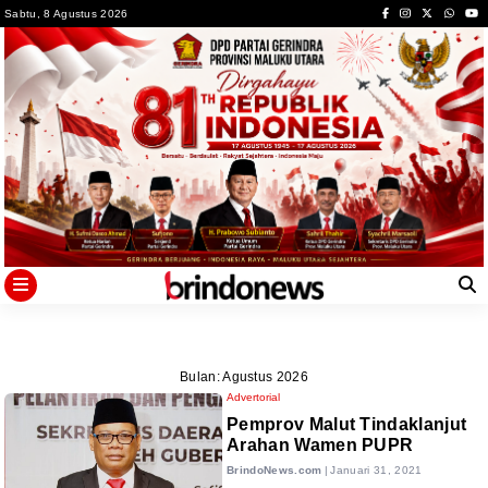
Skip
Sabtu, 8 Agustus 2026
to
content
Bulan:
Agustus 2026
Advertorial
Pemprov Malut Tindaklanjut
Arahan Wamen PUPR
BrindoNews.com
|
Januari 31, 2021