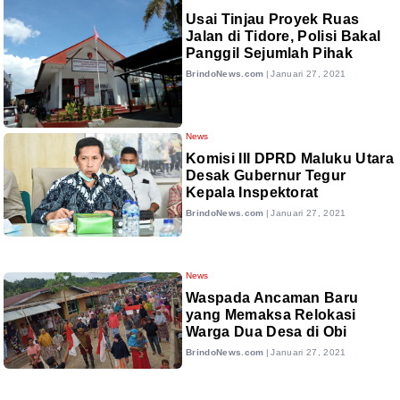
Usai Tinjau Proyek Ruas
Jalan di Tidore, Polisi Bakal
Panggil Sejumlah Pihak
BrindoNews.com
|
Januari 27, 2021
News
Komisi III DPRD Maluku Utara
Desak Gubernur Tegur
Kepala Inspektorat
BrindoNews.com
|
Januari 27, 2021
News
Waspada Ancaman Baru
yang Memaksa Relokasi
Warga Dua Desa di Obi
BrindoNews.com
|
Januari 27, 2021