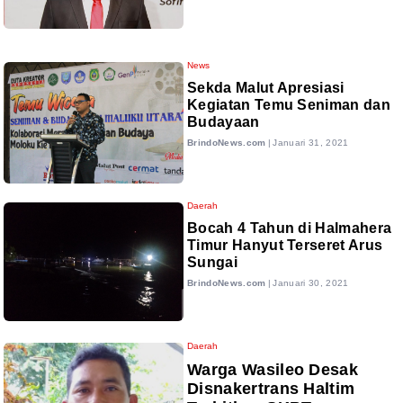
News
Sekda Malut Apresiasi
Kegiatan Temu Seniman dan
Budayaan
BrindoNews.com
|
Januari 31, 2021
Daerah
Bocah 4 Tahun di Halmahera
Timur Hanyut Terseret Arus
Sungai
BrindoNews.com
|
Januari 30, 2021
Daerah
Warga Wasileo Desak
Disnakertrans Haltim