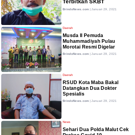
Terbitkan SKBT
BrindoNews.com
|
Januari 29, 2021
Daerah
Musda II Pemuda
Muhammadiyah Pulau
Morotai Resmi Digelar
BrindoNews.com
|
Januari 29, 2021
Daerah
RSUD Kota Maba Bakal
Datangkan Dua Dokter
Spesialis
BrindoNews.com
|
Januari 29, 2021
News
Sehari Dua Polda Malut Cek