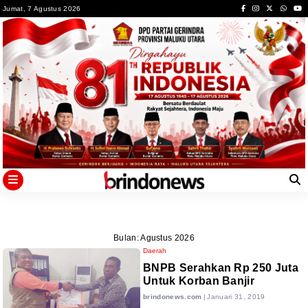
Skip
Jumat, 7 Agustus 2026
to
content
Bulan:
Agustus 2026
Daerah
BNPB Serahkan Rp 250 Juta
Untuk Korban Banjir
brindonews.com
|
Januari 31, 2019