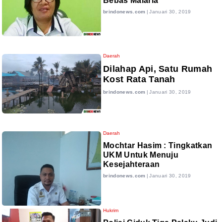
Bebas Malaria
brindonews.com
|
Januari 30, 2019
Daerah
Dilahap Api, Satu Rumah
Kost Rata Tanah
brindonews.com
|
Januari 30, 2019
Daerah
Mochtar Hasim : Tingkatkan
UKM Untuk Menuju
Kesejahteraan
brindonews.com
|
Januari 30, 2019
Hukrim