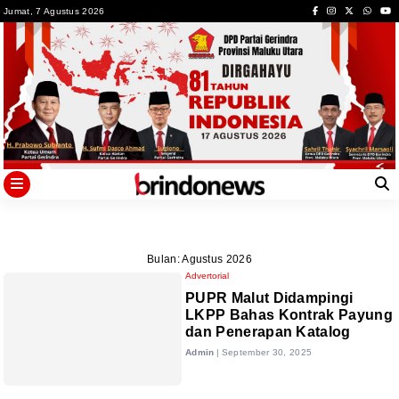
Skip
Jumat, 7 Agustus 2026
to
content
Bulan:
Agustus 2026
Advertorial
PUPR Malut Didampingi
LKPP Bahas Kontrak Payung
dan Penerapan Katalog
Admin
|
September 30, 2025