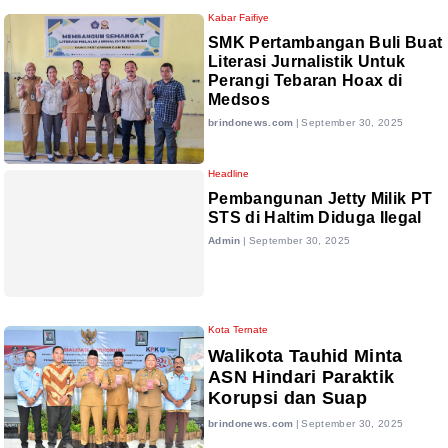
Kabar Faifiye
SMK Pertambangan Buli Buat
Literasi Jurnalistik Untuk
Perangi Tebaran Hoax di
Medsos
brindonews.com
|
September 30, 2025
Headline
Pembangunan Jetty Milik PT
STS di Haltim Diduga Ilegal
Admin
|
September 30, 2025
Kota Ternate
Walikota Tauhid Minta
ASN Hindari Paraktik
Korupsi dan Suap
brindonews.com
|
September 30, 2025