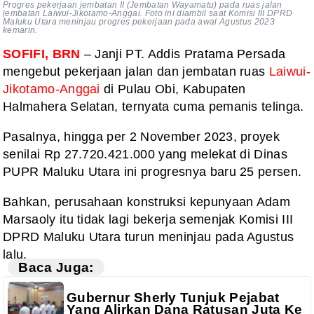
Progres pekerjaan jembatan II (Jembatan Wayamatu) pada ruas jalan
jembatan Laiwui-Jikotamo-Anggai. Foto ini diambil saat Komisi III DPRD
Maluku Utara meninjau progres pekerjaan pada awal Agustus 2023
kemarin.
SOFIFI, BRN
– Janji PT. Addis Pratama Persada
mengebut pekerjaan jalan dan jembatan ruas
Laiwui-
Jikotamo-Anggai
di Pulau Obi, Kabupaten
Halmahera Selatan, ternyata cuma pemanis telinga.
Pasalnya, hingga per 2 November 2023, proyek
senilai Rp 27.720.421.000 yang melekat di Dinas
PUPR Maluku Utara ini progresnya baru 25 persen.
Bahkan, perusahaan konstruksi kepunyaan Adam
Marsaoly itu tidak lagi bekerja semenjak Komisi III
DPRD Maluku Utara turun meninjau pada Agustus
lalu.
Baca Juga:
Gubernur Sherly Tunjuk Pejabat
Yang Alirkan Dana Ratusan Juta Ke