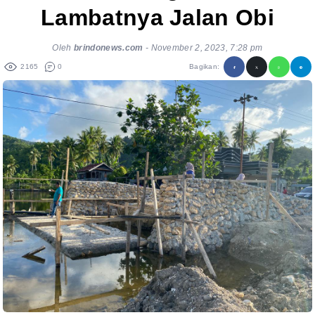
Lambatnya Jalan Obi
Oleh
brindonews.com
-
November 2, 2023, 7:28 pm
2165
0
Bagikan: