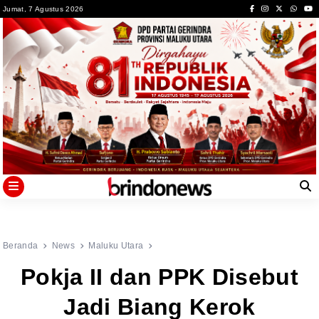
Skip
Jumat, 7 Agustus 2026
to
content
Beranda
News
Maluku Utara
Pokja II dan PPK Disebut
Jadi Biang Kerok