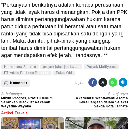
“Pertanyaan berikutnya adalah kenapa perusahaan
yang tidak layak harus dimenangkan. Pokja dan PPK
harus diminta pertanggungjawaban hukum karena
patut diduga perbuatan ini berantai atau satu mata
rantai yang tidak bisa dipisahkan satu dengan yang
lain. Maka dari itu, pihak-pihak yang dianggap
terlibat harus dimintai pertanggungawaban hukum
agar mendapatkan efek jerah,” tandasnya. **
Halmahera Selatan
proyek jalan jembatan
Proyek Multiyears
PT. Addis Pratama Persada
Pulau Obi
Komentar
Bagikan:
Sebelumnya
Selanjutnya
Minim Progres, Pratisi Hukum
Akademisi Wanti-wanti Aroma
Sarankan Blacklist Rekanan
Kekeluargaan dalam Seleksi
Wayatim-Wayaua
Sekda Kota Ternate
Artikel Terkait