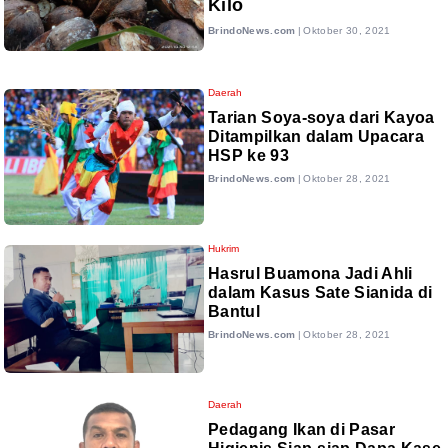
Kilo
BrindoNews.com
|
Oktober 30, 2021
Daerah
Tarian Soya-soya dari Kayoa
Ditampilkan dalam Upacara
HSP ke 93
BrindoNews.com
|
Oktober 28, 2021
Hukrim
Hasrul Buamona Jadi Ahli
dalam Kasus Sate Sianida di
Bantul
BrindoNews.com
|
Oktober 28, 2021
Daerah
Pedagang Ikan di Pasar