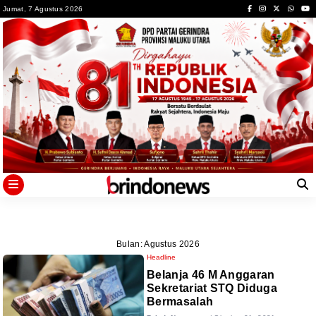
Skip
Jumat, 7 Agustus 2026
to
content
Bulan:
Agustus 2026
Headline
Belanja 46 M Anggaran
Sekretariat STQ Diduga
Bermasalah