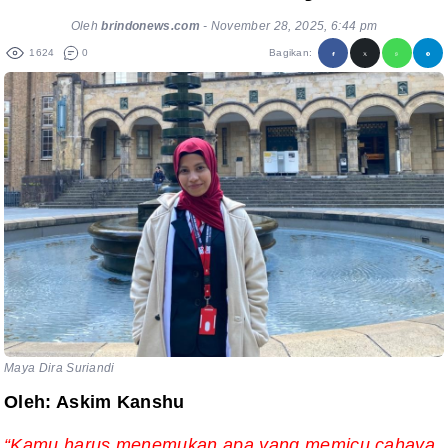
Oleh
brindonews.com
-
November 28, 2025, 6:44 pm
1624
0
Bagikan:
Maya Dira Suriandi
Oleh: Askim Kanshu
“Kamu harus menemukan apa yang memicu cahaya