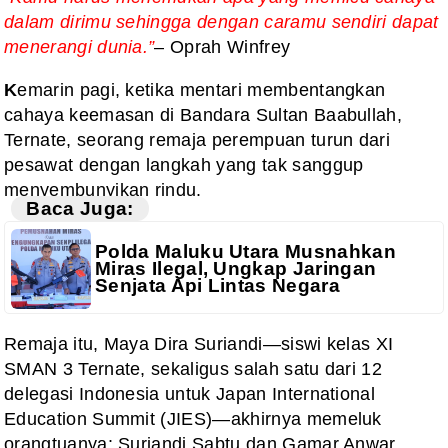
dalam dirimu
sehingga dengan caramu sendiri dapat
menerangi dunia.”
– Oprah Winfrey
K
emarin pagi, ketika mentari membentangkan
cahaya keemasan di Bandara Sultan Baabullah,
Ternate, seorang remaja perempuan turun dari
pesawat dengan langkah yang tak sanggup
menyembunyikan rindu.
Baca Juga:
Polda Maluku Utara Musnahkan
Miras Ilegal, Ungkap Jaringan
Senjata Api Lintas Negara
Remaja itu, Maya Dira Suriandi—siswi kelas XI
SMAN 3 Ternate, sekaligus salah satu dari 12
delegasi Indonesia untuk Japan International
Education Summit (JIES)—akhirnya memeluk
orangtuanya: Suriandi Sabtu dan Gamar Anwar.