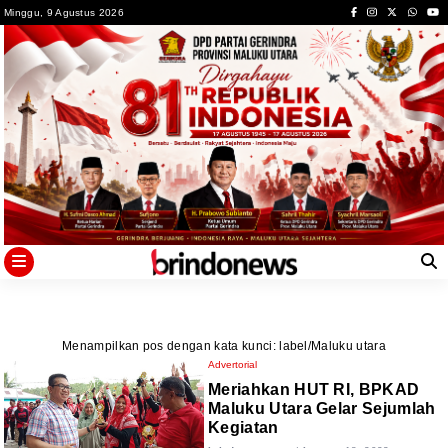
Skip
Minggu, 9 Agustus 2026
to
content
Menampilkan pos dengan kata kunci: label/Maluku utara
Advertorial
Meriahkan HUT RI, BPKAD
Maluku Utara Gelar Sejumlah
Kegiatan