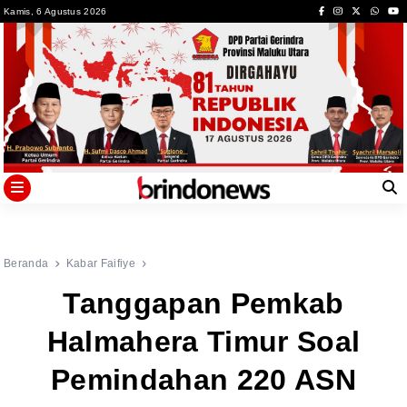
Skip
Kamis, 6 Agustus 2026
to
content
Beranda
Kabar Faifiye
Tanggapan Pemkab
Halmahera Timur Soal
Pemindahan 220 ASN