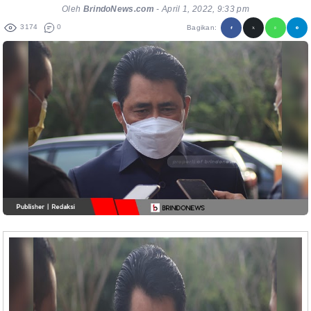
Oleh
BrindoNews.com
-
April 1, 2022, 9:33 pm
3174
0
Bagikan: