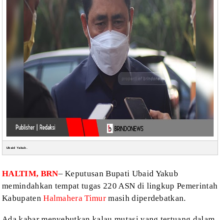
Ubaid Yakub.
HALTIM, BRN
–
Keputusan Bupati Ubaid Yakub
memindahkan tempat tugas 220 ASN di lingkup
Pemerintah
Kabupaten
Halmahera Timur
masih diperdebatkan.
Ada kabar menyebutkan kalau mutasi yang
tertuang dalam