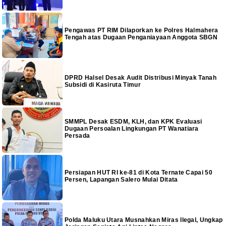
Pengawas PT RIM Dilaporkan ke Polres Halmahera
Tengah atas Dugaan Penganiayaan Anggota SBGN
DPRD Halsel Desak Audit Distribusi Minyak Tanah
Subsidi di Kasiruta Timur
SMMPL Desak ESDM, KLH, dan KPK Evaluasi
Dugaan Persoalan Lingkungan PT Wanatiara
Persada
Persiapan HUT RI ke-81 di Kota Ternate Capai 50
Persen, Lapangan Salero Mulai Ditata
Polda Maluku Utara Musnahkan Miras Ilegal, Ungkap