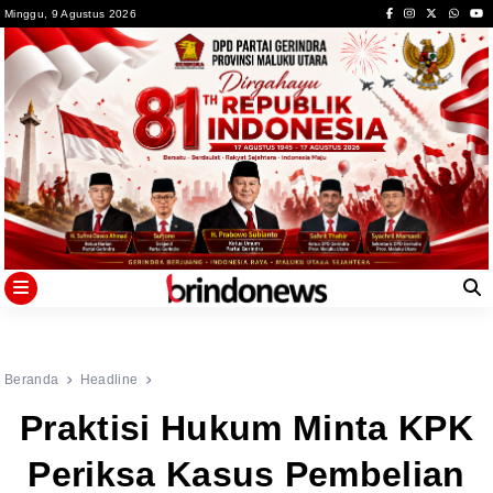
Skip
Minggu, 9 Agustus 2026
to
content
Beranda
Headline
Praktisi Hukum Minta KPK
Periksa Kasus Pembelian