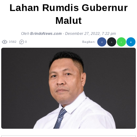
Lahan Rumdis Gubernur
Malut
Oleh
BrindoNews.com
-
Desember 27, 2022, 7:22 pm
3582
0
Bagikan: