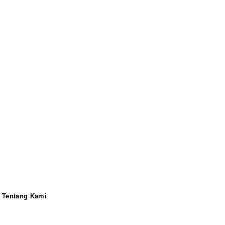
Tentang Kami
Redaksi
Pedoman
Disclaimer