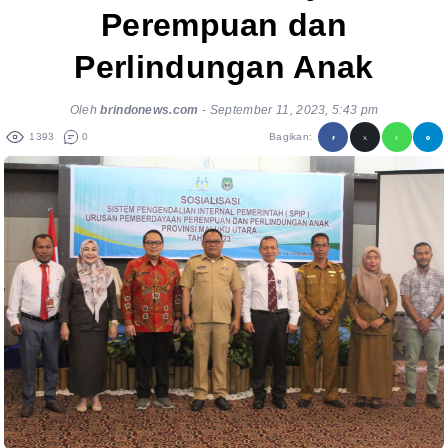
Perempuan dan
Perlindungan Anak
Oleh
brindonews.com
-
September 11, 2023, 5:43 pm
1393
0
Bagikan: