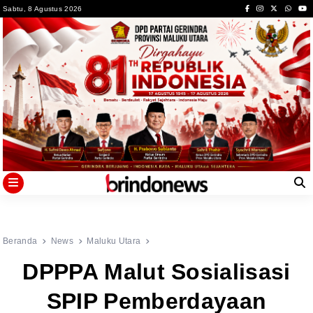
Skip
Sabtu, 8 Agustus 2026
to
content
Beranda
News
Maluku Utara
DPPPA Malut Sosialisasi
SPIP Pemberdayaan