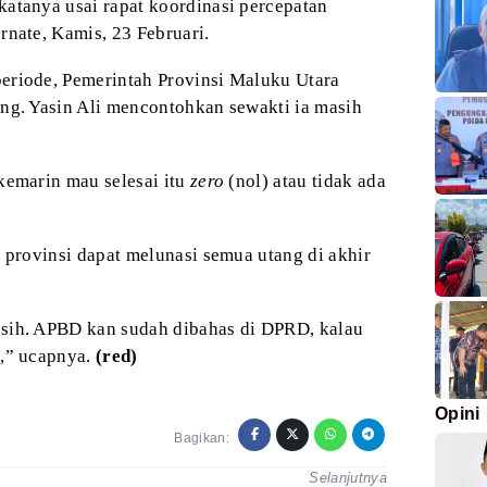
katanya usai rapat
koordinasi percepatan
rnate, Kamis, 23
Februari.
eriode, Pemerintah
Provinsi Maluku Utara
ang. Yasin Ali mencontohkan sewakti
ia masih
kemarin mau selesai itu
zero
(nol) atau tidak ada
h provinsi dapat melunasi
semua utang di akhir
 sih. APBD kan sudah
dibahas di DPRD, kalau
a,” ucapnya.
(red)
Opini
Bagikan:
Selanjutnya