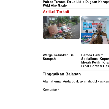
Polres Ternate Terus Lidik Dugaan Korups
PAM Ake Gaale
Artikel Terkait
Warga Keluhkan Bau
Pemda Haltim
Sampah
Sosialisasi Koper
Merah Putih, Khal
Lihat Potensi De
Tinggalkan Balasan
Alamat email Anda tidak akan dipublikasikan
Komentar
*