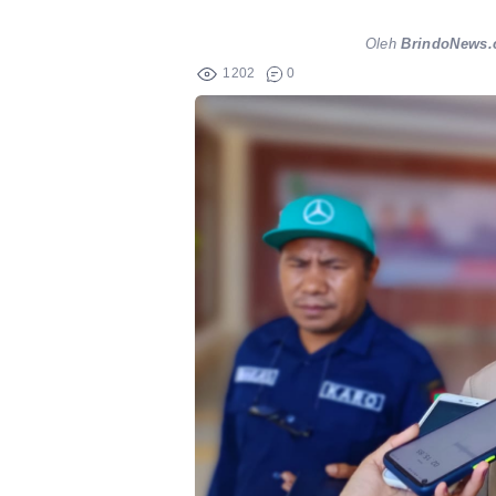
Oleh
BrindoNews
1202
0