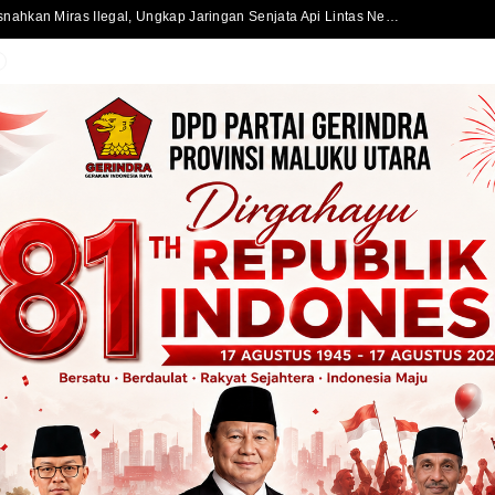
Satlantas Polres Halmahera Selatan Atur Lalu Lintas di SPBU Bacan, Arus Kendaraan Tetap Lancar