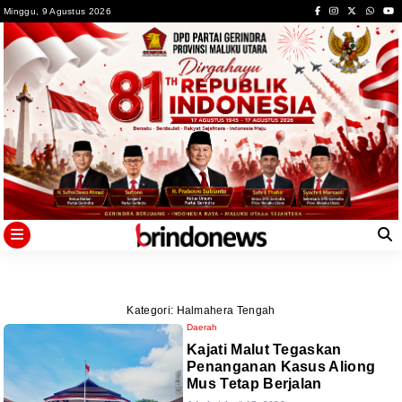
Skip
Minggu, 9 Agustus 2026
to
content
Kategori:
Halmahera Tengah
Daerah
Kajati Malut Tegaskan
Penanganan Kasus Aliong
Mus Tetap Berjalan