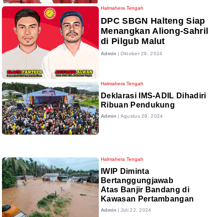
Halmahera Tengah
DPC SBGN Halteng Siap
Menangkan Aliong-Sahril
di Pilgub Malut
Admin
|
Oktober 29, 2024
Halmahera Tengah
Deklarasi IMS-ADIL Dihadiri
Ribuan Pendukung
Admin
|
Agustus 29, 2024
Halmahera Tengah
IWIP Diminta
Bertanggungjawab
Atas Banjir Bandang di
Kawasan Pertambangan
Admin
|
Juli 22, 2024