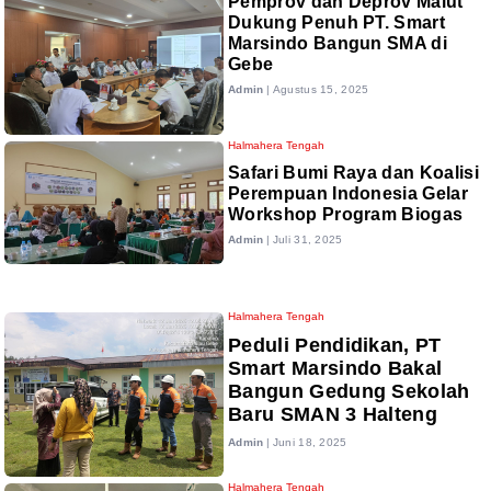
Pemprov dan Deprov Malut
Dukung Penuh PT. Smart
Marsindo Bangun SMA di
Gebe
Admin
|
Agustus 15, 2025
Halmahera Tengah
Safari Bumi Raya dan Koalisi
Perempuan Indonesia Gelar
Workshop Program Biogas
Admin
|
Juli 31, 2025
Halmahera Tengah
Peduli Pendidikan, PT
Smart Marsindo Bakal
Bangun Gedung Sekolah
Baru SMAN 3 Halteng
Admin
|
Juni 18, 2025
Halmahera Tengah