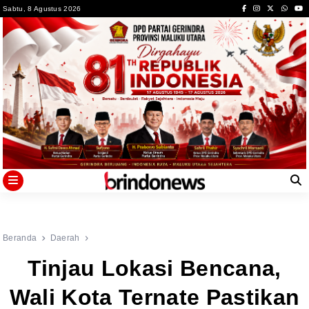
Skip
Sabtu, 8 Agustus 2026
to
content
Beranda
Daerah
Tinjau Lokasi Bencana,
Wali Kota Ternate Pastikan