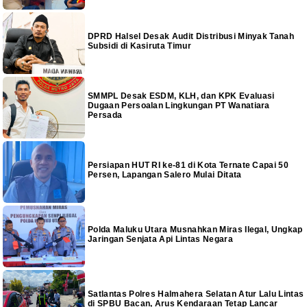
DPRD Halsel Desak Audit Distribusi Minyak Tanah
Subsidi di Kasiruta Timur
SMMPL Desak ESDM, KLH, dan KPK Evaluasi
Dugaan Persoalan Lingkungan PT Wanatiara
Persada
Persiapan HUT RI ke-81 di Kota Ternate Capai 50
Persen, Lapangan Salero Mulai Ditata
Polda Maluku Utara Musnahkan Miras Ilegal, Ungkap
Jaringan Senjata Api Lintas Negara
Satlantas Polres Halmahera Selatan Atur Lalu Lintas
di SPBU Bacan, Arus Kendaraan Tetap Lancar