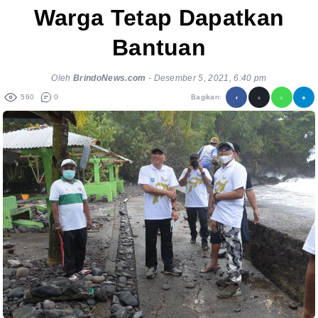
Warga Tetap Dapatkan
Bantuan
Oleh
BrindoNews.com
-
Desember 5, 2021, 6:40 pm
560
0
Bagikan: