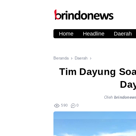
Home
Headline
Daerah
Beranda
Daerah
Tim Dayung Soa
Da
Oleh
brindonew
590
0