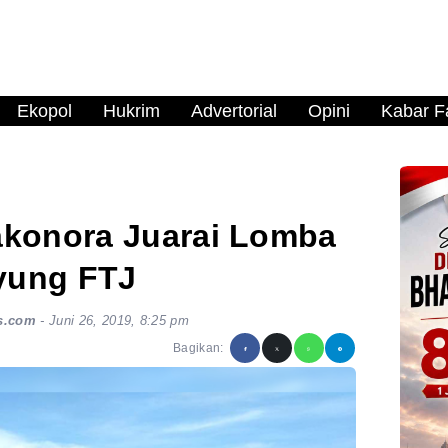
Ekopol
Hukrim
Advertorial
Opini
Kabar Fa
konora Juarai Lomba
yung FTJ
s.com
-
Juni 26, 2019, 8:25 pm
Bagikan: