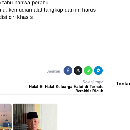
a tahu bahwa perahu
ulu, kemudian alat tangkap dan ini harus
isi ciri khas s
Bagikan:
Selanjutnya
Tenta
r
Halal Bi Halal Keluarga Halut di Ternate
Berakhir Ricuh
Redaksi
Pedoman
Disclaimer