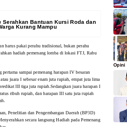
e Serahkan Bantuan Kursi Roda dan
Warga Kurang Mampu
an harus
pakai perahu tradisional, bukan perahu
ahkan hadiah pemenang lomba di lokasi FTJ, Rabu
Opini
g pertama sampai pemenang harapan IV
besaran
atau juara
I sebesar enam juta rupiah, empat juta lima
predikat III tiga juta rupiah.Sedangkan
juara harapan I
ratus ribuh rupiah,
dan harapan III satu juta rupiah
ah.
an, Penelitian dan Pengembangan Daerah (BP3D)
 Menyerahkan secara langsung Hadiah pada
Pemenang
kas