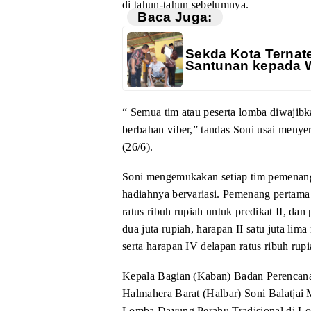
di tahun-tahun
sebelumnya.
Baca Juga:
Sekda Kota Ternat
Santunan kepada 
“
Semua tim atau peserta lomba diwajibk
berbahan viber,” tandas Soni usai
menyer
(26/6).
Soni mengemukakan setiap tim pemenan
hadiahnya bervariasi.
Pemenang pertama 
ratus ribuh rupiah untuk predikat
II, dan 
dua juta rupiah, harapan II satu juta lima 
serta harapan IV delapan ratus ribuh rupi
Kepala
Bagian (Kaban) Badan Perencana
Halmahera Barat (Halbar) Soni Balatjai
Lomba Dayung Perahu Tradisional di Lo