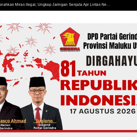
Satlantas Polres Halmahera Selatan Atur Lalu Lintas di SPBU Bacan, Arus Kendaraan Tetap Lancar