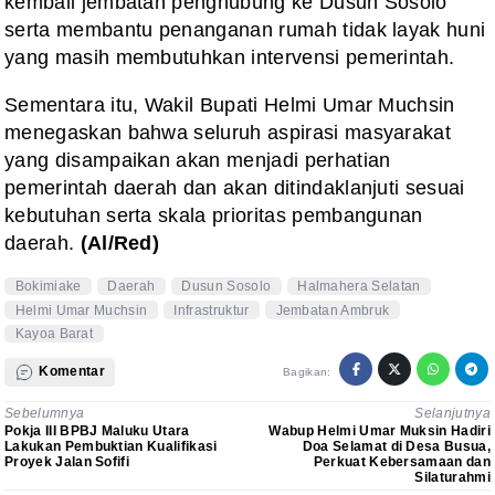
kembali jembatan penghubung ke Dusun Sosolo
serta membantu penanganan rumah tidak layak huni
yang masih membutuhkan intervensi pemerintah.
Sementara itu, Wakil Bupati Helmi Umar Muchsin
menegaskan bahwa seluruh aspirasi masyarakat
yang disampaikan akan menjadi perhatian
pemerintah daerah dan akan ditindaklanjuti sesuai
kebutuhan serta skala prioritas pembangunan
daerah.
(Al/Red)
Bokimiake
Daerah
Dusun Sosolo
Halmahera Selatan
Helmi Umar Muchsin
Infrastruktur
Jembatan Ambruk
Kayoa Barat
Komentar
Bagikan:
Sebelumnya
Selanjutnya
Pokja III BPBJ Maluku Utara
Wabup Helmi Umar Muksin Hadiri
Lakukan Pembuktian Kualifikasi
Doa Selamat di Desa Busua,
Proyek Jalan Sofifi
Perkuat Kebersamaan dan
Silaturahmi