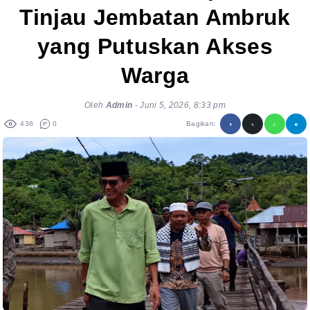
Tinjau Jembatan Ambruk
yang Putuskan Akses
Warga
Oleh
Admin
-
Juni 5, 2026, 8:33 pm
438
0
Bagikan: