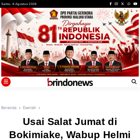
Skip
Sabtu, 8 Agustus 2026
to
content
Beranda
Daerah
Usai Salat Jumat di
Bokimiake, Wabup Helmi