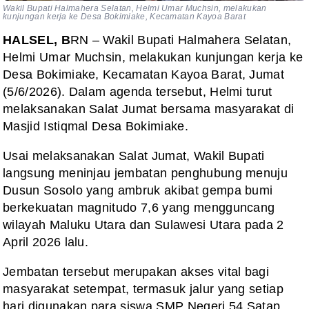
Wakil Bupati Halmahera Selatan, Helmi Umar Muchsin, melakukan
kunjungan kerja ke Desa Bokimiake, Kecamatan Kayoa Barat
HALSEL, B
RN – Wakil Bupati Halmahera Selatan,
Helmi Umar Muchsin, melakukan kunjungan kerja ke
Desa Bokimiake, Kecamatan Kayoa Barat, Jumat
(5/6/2026). Dalam agenda tersebut, Helmi turut
melaksanakan Salat Jumat bersama masyarakat di
Masjid Istiqmal Desa Bokimiake.
Usai melaksanakan Salat Jumat, Wakil Bupati
langsung meninjau jembatan penghubung menuju
Dusun Sosolo yang ambruk akibat gempa bumi
berkekuatan magnitudo 7,6 yang mengguncang
wilayah Maluku Utara dan Sulawesi Utara pada 2
April 2026 lalu.
Jembatan tersebut merupakan akses vital bagi
masyarakat setempat, termasuk jalur yang setiap
hari digunakan para siswa SMP Negeri 54 Satap