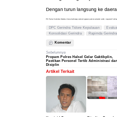
Dengan turun langsung ke daera
PD Partai Gerindra Maluku Utara berharap seluruh jajaran partai semakin solid, responsif ter
DPC Gerindra Tidore Kepulauan
Evalua
Konsolidasi Gerindra
Rapimda Gerindra
Komentar
Sebelumnya
Propam Polres Halsel Gelar Gaktibplin,
Pastikan Personel Tertib Administrasi da
Disiplin
Artikel Terkait