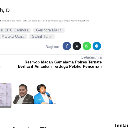
h, D
hadap kebutuhan masyarakat, serta siap memberikan kontribusi maksimal bagi kemajuan Provinsi Maluku Utara.
si DPC Gerindra
Gerindra Malut
 Maluku Utara
Sahril Tahir
Bagikan:
Selanjutnya
Resmob Macan Gamalama Polres Ternate
n
Berhasil Amankan Terduga Pelaku Pencurian
Tenta