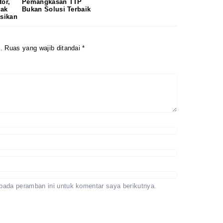
tor,
Pemangkasan TTP
lak
Bukan Solusi Terbaik
Redaksi
Pedoman
isikan
Disclaimer
.
Ruas yang wajib ditandai
*
pada peramban ini untuk komentar saya berikutnya.