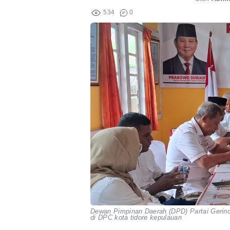
534
0
Dewan Pimpinan Daerah (DPD) Partai Gerind
di DPC kota tidore kepulauan