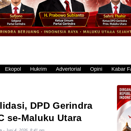
Ekopol
Hukrim
Advertorial
Opini
Kabar Fa
lidasi, DPD Gerindra
C se-Maluku Utara
n
-
Juni 4, 2026, 8:41 pm