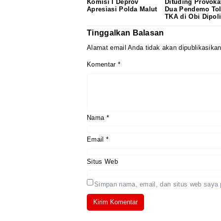
Komisi I Deprov
Dituding Provoka
Apresiasi Polda Malut
Dua Pendemo To
TKA di Obi Dipol
Tinggalkan Balasan
Alamat email Anda tidak akan dipublikasikan
Komentar
*
Nama
*
Email
*
Situs Web
Simpan nama, email, dan situs web saya 