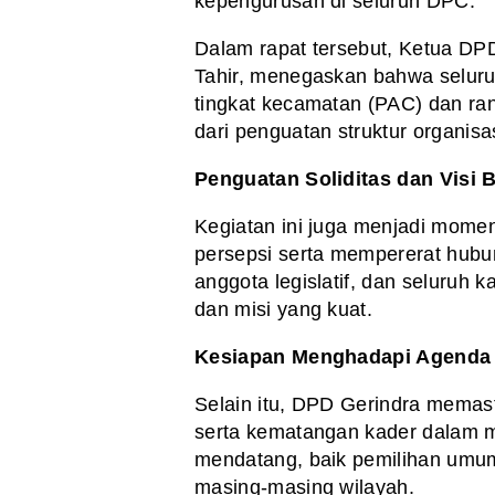
kepengurusan di seluruh DPC.
Dalam rapat tersebut, Ketua DPD
Tahir, menegaskan bahwa selu
tingkat kecamatan (PAC) dan ra
dari penguatan struktur organisas
Penguatan Soliditas dan Visi
Kegiatan ini juga menjadi mo
persepsi serta mempererat hubu
anggota legislatif, dan seluruh k
dan misi yang kuat.
Kesiapan Menghadapi Agenda P
Selain itu, DPD Gerindra memasti
serta kematangan kader dalam m
mendatang, baik pemilihan umu
masing-masing wilayah.