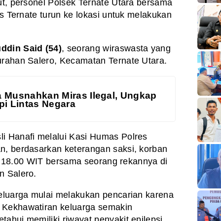
but, personel Polsek Ternate Utara bersama
res Ternate turun ke lokasi untuk melakukan
ddin Said (54)
, seorang wiraswasta yang
urahan Salero, Kecamatan Ternate Utara.
a Musnahkan Miras Ilegal, Ungkap
pi Lintas Negara
li Hanafi melalui Kasi Humas Polres
n, berdasarkan keterangan saksi, korban
ukul 18.00 WIT bersama seorang rekannya di
n Salero.
keluarga mulai melakukan pencarian karena
 Kekhawatiran keluarga semakin
ahui memiliki riwayat penyakit epilepsi.