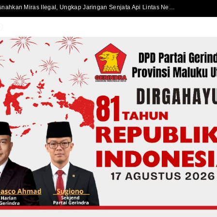
Satlantas Polres Halmahera Selatan Atur Lalu Lintas di SPBU Bacan, Arus Kendaraan Tetap Lancar