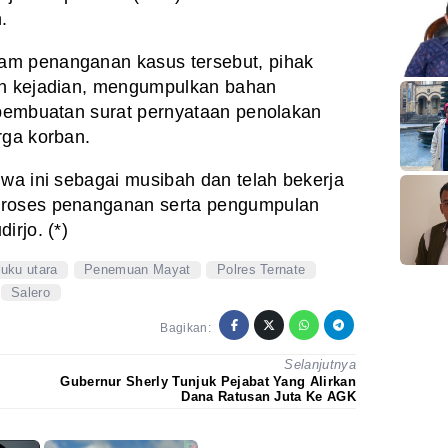
.
am penanganan kasus tersebut, pihak
an kejadian, mengumpulkan bahan
 pembuatan surat pernyataan penolakan
rga korban.
iwa ini sebagai musibah dan telah bekerja
proses penanganan serta pengumpulan
irjo. (*)
uku utara
Penemuan Mayat
Polres Ternate
Salero
Bagikan:
Selanjutnya
Gubernur Sherly Tunjuk Pejabat Yang Alirkan
Dana Ratusan Juta Ke AGK