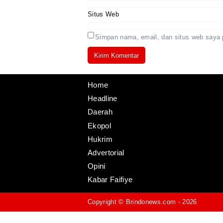
Situs Web
Simpan nama, email, dan situs web saya 
Home
Headline
Daerah
Ekopol
Hukrim
Advertorial
Opini
Kabar Faifiye
Copyright ©
Brindonews.com
- 2026