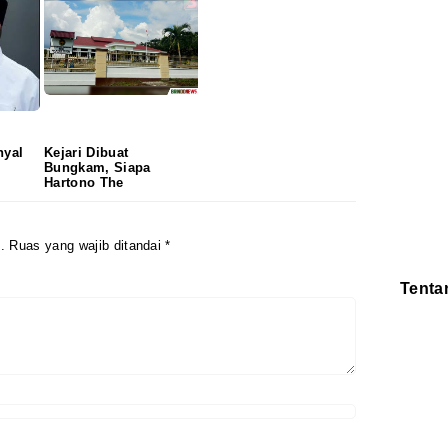
nyal
Kejari Dibuat
Bungkam, Siapa
Hartono The
.
Ruas yang wajib ditandai
*
Tenta
Redaksi
Pedoman
Disclaimer