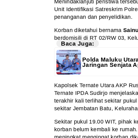
Menindaklanjuti peristiwa terse
Unit Identifikasi Satreskrim Pol
penanganan dan penyelidikan.
Korban diketahui bernama
Sainu
berdomisili di RT 02/RW 03, Kel
Baca Juga:
Polda Maluku Utar
Jaringan Senjata A
Kapolsek Ternate Utara AKP Rus
Ternate IPDA Sudirjo menjelaska
terakhir kali terlihat sekitar p
sekitar Jembatan Batu, Keluraha
Sekitar pukul 19.00 WIT, pihak 
korban belum kembali ke rumah.
meningkat mengingat korban diket