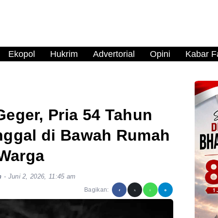
Ekopol
Hukrim
Advertorial
Opini
Kabar Fa
Geger, Pria 54 Tahun
nggal di Bawah Rumah
Warga
n
-
Juni 2, 2026, 11:45 am
Bagikan: