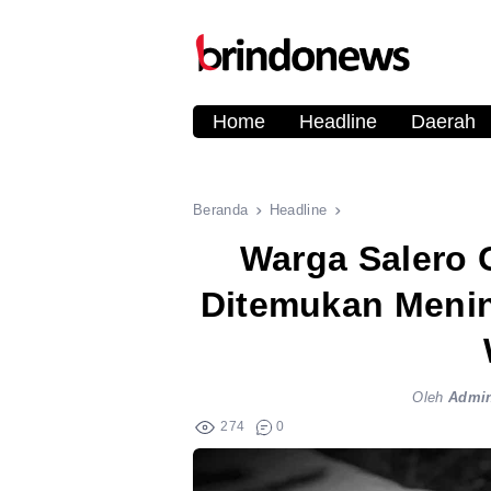
Home
Headline
Daerah
Beranda
Headline
Warga Salero 
Ditemukan Meni
Oleh
Admi
274
0