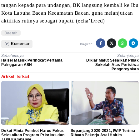
tangan kepada para undangan, BK langsung kembali ke
Ibu
Kota Labuha Bacan Kecamatan Bacan, guna melanjutkan
aktifitas rutinya sebagai bupati. (echa’L/red)
Daerah
Komentar
Bagikan:
Sebelumnya
Selanjutnya
Halsel Masuk Peringkat Pertama
Dikjar Malut Sesalkan Pihak
Palnggaran ASN
Sekolah Atas Peristiwa
Pengeroyokan
Artikel Terkait
Dekot Minta Pemkot Harus Fokus
Sepanjang 2020-2021, IWIP Terima
Selesaikan Program Prioritas dan
Ribuan Pekerja Asal Haltim
Janji Kampanye