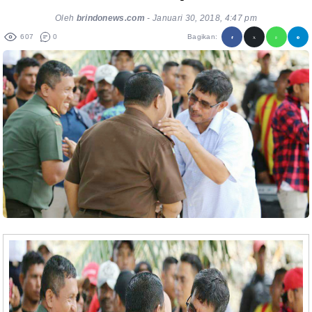
Oleh
brindonews.com
-
Januari 30, 2018, 4:47 pm
607
0
Bagikan: