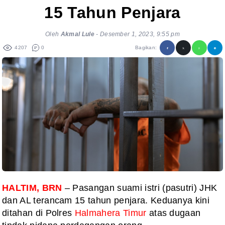
15 Tahun Penjara
Oleh
Akmal Lule
-
Desember 1, 2023, 9:55 pm
4207
0
Bagikan:
HALTIM, BRN
– Pasangan suami istri (pasutri) JHK
dan AL terancam 15 tahun penjara. Keduanya kini
ditahan di Polres
Halmahera Timur
atas dugaan