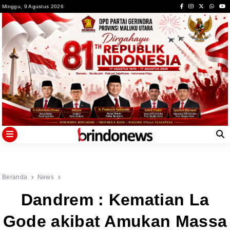
Skip
Minggu, 9 Agustus 2026
to
content
Beranda
News
Dandrem : Kematian La
Gode akibat Amukan Massa