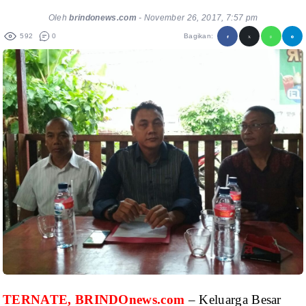
Oleh
brindonews.com
-
November 26, 2017, 7:57 pm
592
0
Bagikan:
TERNATE, BRINDOnews.com
– Keluarga Besar