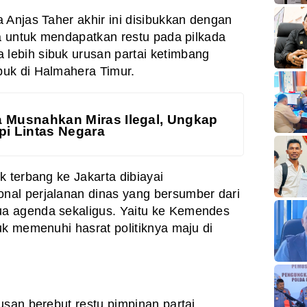
 Anjas Taher akhir ini disibukkan dengan
ta untuk mendapatkan restu pada pilkada
ebih sibuk urusan partai ketimbang
uk di Halmahera Timur.
a Musnahkan Miras Ilegal, Ungkap
pi Lintas Negara
k terbang ke Jakarta dibiayai
al perjalanan dinas yang bersumber dari
a agenda sekaligus. Yaitu ke Kemendes
uk memenuhi hasrat politiknya maju di
usan berebut restu pimpinan partai.