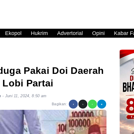
Ekopol
Hukrim
Advertorial
Opini
Kabar Fa
iduga Pakai Doi Daerah
 Lobi Partai
n
-
Juni 11, 2024, 8:50 am
Bagikan: