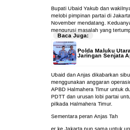
Bupati Ubaid Yakub dan wakilnya
melobi pimpinan partai di Jakar
November mendatang. Keduanya l
mengurusi masalah yang tertump
Baca Juga:
Polda Maluku Utar
Jaringan Senjata A
Ubaid dan Anjas dikabarkan sibu
menggunakan anggaran operasion
APBD Halmahera Timur untuk du
PDTT dan urusan lobi partai unt
pilkada Halmahera Timur.
Sementara peran Anjas Tah
er ke Jakarta pun sama untuk ur