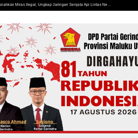
Polda Maluku Utara Musnahkan Miras Ilegal, Ungkap Jaringan Senjata Api Lintas Negara