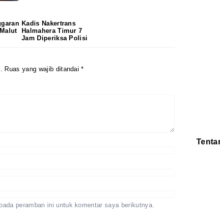
ggaran
Kadis Nakertrans
Malut
Halmahera Timur 7
Jam Diperiksa Polisi
.
Ruas yang wajib ditandai
*
Tenta
Redaksi
Pedoman
Disclaimer
pada peramban ini untuk komentar saya berikutnya.