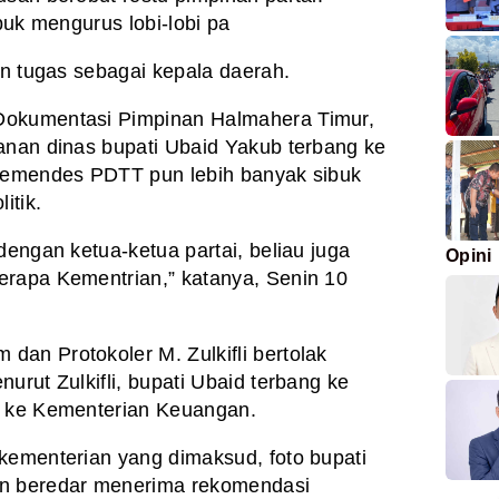
ibuk mengurus lobi-lobi pa
an tugas sebagai kepala daerah.
Dokumentasi Pimpinan Halmahera Timur,
anan dinas bupati Ubaid Yakub terbang ke
 Kemendes PDTT pun lebih banyak sibuk
itik.
dengan ketua-ketua partai, beliau juga
Opini
erapa Kementrian,” katanya, Senin 10
an Protokoler M. Zulkifli bertolak
urut Zulkifli, bupati Ubaid terbang ke
s ke Kementerian Keuangan.
kementerian yang dimaksud, foto bupati
un beredar menerima rekomendasi