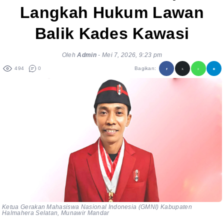
Langkah Hukum Lawan
Balik Kades Kawasi
Oleh
Admin
-
Mei 7, 2026, 9:23 pm
494
0
Bagikan:
Ketua Gerakan Mahasiswa Nasional Indonesia (GMNI) Kabupaten
Halmahera Selatan, Munawir Mandar