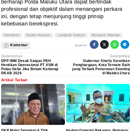
berharap Polda Maluku Utara dapat bertindak
profesional dan objektif dalam menangani perkara
ini, dengan tetap menjunjung tinggi prinsip
kebebasan berekspresi.
Headline
Kades Kawasi
Langkah Hukum
Munawir Mandar
Komentar
Bagikan:
Sebelumnya
Selanjutnya
DPP IMM Desak Satgas PKH
Gubernur Sherly Serahkan
Hentikan Operasional PT ASM di
Penghargaan, Kota Ternate Raih
Pulau Gebe Jika Belum Kantongi
yang Terbaik Penurunan Stunting
RKAB 2026
di Maluku Utara
Artikel Terkait
DKP Malut Tetapkan 6 Titik
Hadapi Gugatan Rekanan, Pemprov