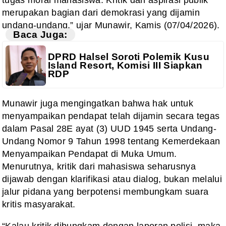
tugas moral mahasiswa. Kritik dan aspirasi publik
merupakan bagian dari demokrasi yang dijamin
undang-undang,” ujar Munawir, Kamis (07/04/2026).
Baca Juga:
DPRD Halsel Soroti Polemik Kusu
Island Resort, Komisi III Siapkan
RDP
Munawir juga mengingatkan bahwa hak untuk
menyampaikan pendapat telah dijamin secara tegas
dalam Pasal 28E ayat (3) UUD 1945 serta Undang-
Undang Nomor 9 Tahun 1998 tentang Kemerdekaan
Menyampaikan Pendapat di Muka Umum.
Menurutnya, kritik dari mahasiswa seharusnya
dijawab dengan klarifikasi atau dialog, bukan melalui
jalur pidana yang berpotensi membungkam suara
kritis masyarakat.
“Kalau kritik dibungkam dengan laporan polisi, maka