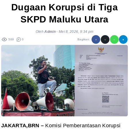
Dugaan Korupsi di Tiga
SKPD Maluku Utara
Oleh
Admin
-
Mei 8, 2026, 9:34 pm
569
0
Bagikan:
JAKARTA,BRN –
Komisi Pemberantasan Korupsi