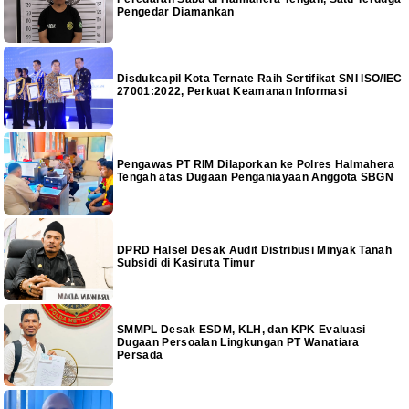
Pengedar Diamankan
Disdukcapil Kota Ternate Raih Sertifikat SNI ISO/IEC
27001:2022, Perkuat Keamanan Informasi
Pengawas PT RIM Dilaporkan ke Polres Halmahera
Tengah atas Dugaan Penganiayaan Anggota SBGN
DPRD Halsel Desak Audit Distribusi Minyak Tanah
Subsidi di Kasiruta Timur
SMMPL Desak ESDM, KLH, dan KPK Evaluasi
Dugaan Persoalan Lingkungan PT Wanatiara
Persada