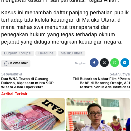
Kasus ini menambah daftar panjang perhatian publik
terhadap tata kelola keuangan di Maluku Utara, di
mana mahasiswa menuntut transparansi dan
penegakan hukum yang tegas terhadap oknum
pejabat yang diduga merugikan keuangan negara.
Dugaan Korupsi
Headline
Maluku utara
Komentar
Bagikan:
Sebelumnya
Selanjutnya
Dua WNA Tewas di Gunung
TNI Bubarkan Nobar Film “Pesta
Dukono, Alqassam minta SOP
Babi” di Benteng Oranje, AJI
Wisata Alam Diperketat
Ternate Sebut Ada Intimidasi
Artikel Terkait