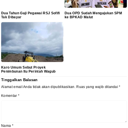
Dua Tahun Gaji Pegawai RSJ Sofifi
Dua OPD Sudah Mengajukan SPM
Tak Dibayar
ke BPKAD Malut
Karo Umum Sebut Proyek
Penimbunan Itu Perintah Wagub
Tinggalkan Balasan
Alamat email Anda tidak akan dipublikasikan.
Ruas yang wajib ditandai
*
Komentar
*
Nama
*