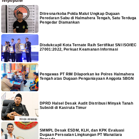
Terpopuler
Ditresnarkoba Polda Malut Ungkap Dugaan
Peredaran Sabu di Halmahera Tengah, Satu Terduga
Pengedar Diamankan
Disdukcapil Kota Ternate Raih Sertifikat SNI ISO/IEC
27001:2022, Perkuat Keamanan Informasi
Pengawas PT RIM Dilaporkan ke Polres Halmahera
Tengah atas Dugaan Penganiayaan Anggota SBGN
DPRD Halsel Desak Audit Distribusi Minyak Tanah
Subsidi di Kasiruta Timur
SMMPL Desak ESDM, KLH, dan KPK Evaluasi
Dugaan Persoalan Lingkungan PT Wanatiara
Persada