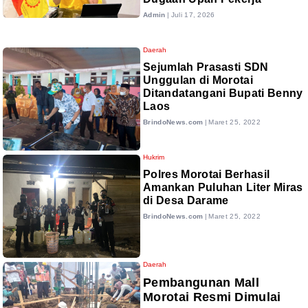
Admin
|
Juli 17, 2026
Daerah
Sejumlah Prasasti SDN
Unggulan di Morotai
Ditandatangani Bupati Benny
Laos
BrindoNews.com
|
Maret 25, 2022
Hukrim
Polres Morotai Berhasil
Amankan Puluhan Liter Miras
di Desa Darame
BrindoNews.com
|
Maret 25, 2022
Daerah
Pembangunan Mall
Morotai Resmi Dimulai