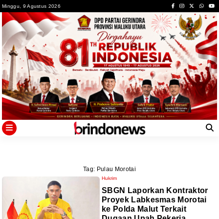
Skip
Minggu, 9 Agustus 2026
to
content
Tag:
Pulau Morotai
Hukrim
SBGN Laporkan Kontraktor
Proyek Labkesmas Morotai
ke Polda Malut Terkait
Dugaan Upah Pekerja