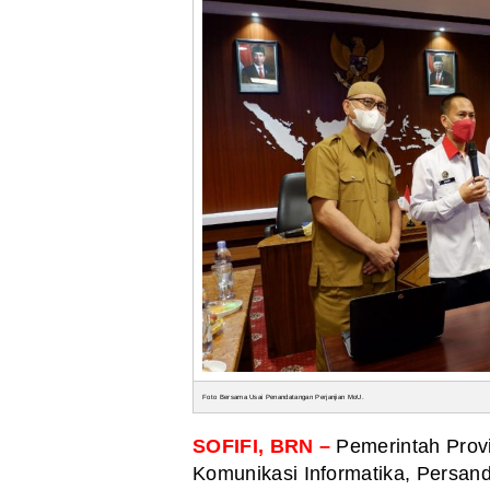
Foto Bersama Usai Penandatangan Perjanjian MoU.
SOFIFI
, BRN –
Pemerintah Prov
Komunikasi Informatika, Persandi