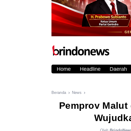
Home
Headline
Daerah
Beranda
News
Pemprov Malut
Wujudka
Oleh
BrindoNew