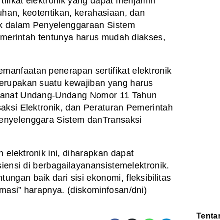
tifikat elektronik yang dapat menjamin
han, keotentikan, kerahasiaan, dan
ik dalam
Penyelenggaraan Sistem
pemerintah tentunya harus
mudah diakses,
manfaatan penerapan sertifikat elektronik
merupakan
suatu kewajiban yang harus
amanat Undang-Undang Nomor
11 Tahun
aksi Elektronik, dan Peraturan Pemerintah
enyelenggara Sistem danTransaksi
 elektronik
ini, diharapkan dapat
iensi di
berbagailayanansistemelektronik.
ungan baik dari sisi
ekonomi, fleksibilitas
rmasi” harapnya.
(diskominfosan/dni)
Tenta