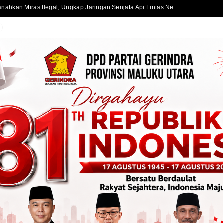
Satlantas Polres Halmahera Selatan Atur Lalu Lintas di SPBU Bacan, Arus Kendaraan Tetap Lancar