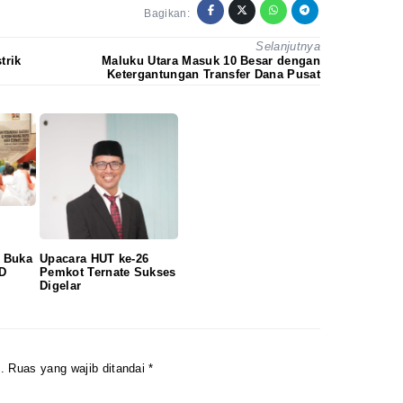
Bagikan:
Redaksi
Pedoman
Disclaimer
Selanjutnya
trik
Maluku Utara Masuk 10 Besar dengan
Ketergantungan Transfer Dana Pusat
e Buka
Upacara HUT ke-26
D
Pemkot Ternate Sukses
Digelar
.
Ruas yang wajib ditandai
*