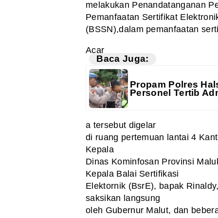
melakukan Penandatanganan Per
Pemanfaatan Sertifikat Elektron
(BSSN),dalam
pemanfaatan sertifi
Acar
Baca Juga:
Propam Polres Hals
Personel Tertib Adm
a tersebut digelar
di ruang pertemuan lantai 4 Kant
Kepala
Dinas Kominfosan Provinsi Malu
Kepala Balai Sertifikasi
Elektornik (BsrE), bapak Rinal
saksikan langsung
oleh Gubernur Malut, dan beber