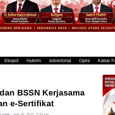
Ekopol
Hukrim
Advertorial
Opini
Kabar Fa
 dan BSSN Kerjasama
n e-Sertifikat
s.com
-
Juni 26, 2021, 7:32 pm