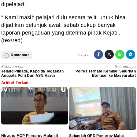
dipelajari.
” Kami masih pelajari dulu secara teliti untuk bisa
dijadikan petunjuk awal, sebab cukup banyak
laporan pengaduan yang diterima pihak Kejati’.
(tex/red)
Komentar
Bagikan:
Sebelumnya
Selanjutnya
Jelang Pilkada, Kapolda Tegaskan
Polres Ternate Kembali Salurkan
Anggota Polri Dan ASN Harus
Bantuan ke Masyarakat
Artikel Terkait
Nirwan: MCP Pemprov Malut di
Sejumlah OPD Pemprov Malut