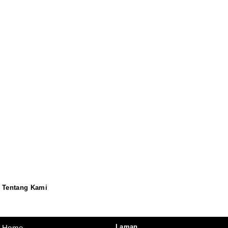
Tentang Kami
Redaksi
Pedoman
Disclaimer
Laman
Home