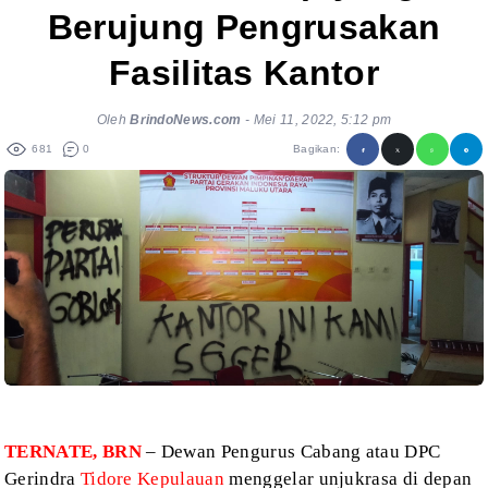
Berujung Pengrusakan
Fasilitas Kantor
Oleh
BrindoNews.com
-
Mei 11, 2022, 5:12 pm
681
0
Bagikan:
TERNATE, BRN
– Dewan Pengurus Cabang atau DPC
Gerindra
Tidore
Kepulauan
menggelar unjukrasa di depan