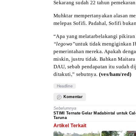
Sekarang sudah 22 tahun pemekaran, 
Muhktar mempertanyakan alasan me
melepas Sofifi. Padahal, Sofifi buka
“Apa yang melatarbelakangi pikiran
“
l
egowo
”
untuk tidak mengiginkan Ib
pemerintahan mereka. Apakah deng
miskin, justru tidak. Bahkan Maitar
DAU, sebab pendapatan itu sudah d
ditakuti,” sebutnya.
(ves/ham/red)
Headline
Komentar
Sebelumnya
STIMI Ternate Gelar Madabintal untuk Ca
Taruna
Artikel Terkait