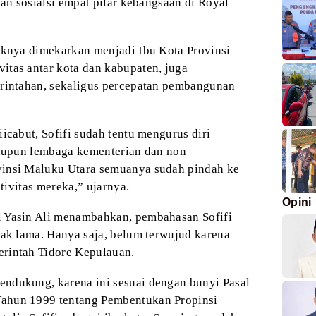
tan sosialsi empat
pilar kebangsaan di Royal
yaknya dimekarkan menjadi Ibu
Kota Provinsi
itas antar kota dan kabupaten,
juga
rintahan, sekaligus percepatan
pembangunan
icabut, Sofifi sudah
tentu mengurus diri
maupun lembaga
kementerian dan non
vinsi Maluku Utara
semuanya sudah pindah ke
ktivitas mereka,”
ujarnya.
Opini
l Yasin Ali menambahkan, pembahasan
Sofifi
jak lama. Hanya saja, belum terwujud
karena
rintah Tidore Kepulauan.
ndukung, karena ini sesuai
dengan bunyi Pasal
Tahun 1999 tentang
Pembentukan
Propinsi