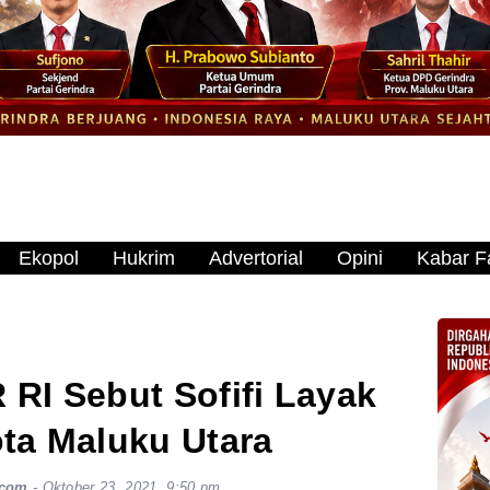
Ekopol
Hukrim
Advertorial
Opini
Kabar Fa
 RI Sebut Sofifi Layak
ota Maluku Utara
.com
-
Oktober 23, 2021, 9:50 pm