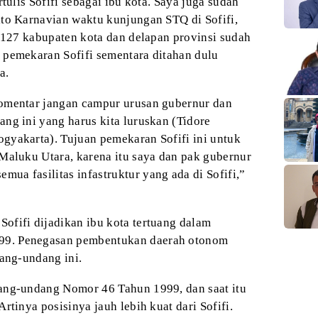
rtulis Sofifi sebagai ibu kota. Saya juga sudah
to Karnavian waktu kunjungan STQ di Sofifi,
127 kabupaten kota dan delapan provinsi sudah
 pemekaran Sofifi sementara ditahan dulu
a.
komentar jangan campur
urusan gubernur dan
ng ini yang harus kita
luruskan (Tidore
ogyakarta). Tujuan pemekaran
Sofifi ini untuk
Maluku Utara, karena itu
saya dan pak gubernur
ua fasilitas infastruktur
yang ada di Sofifi,”
ofifi dijadikan ibu kota
tertuang dalam
9. Penegasan pembentukan daerah
otonom
dang-undang ini.
dang-undang Nomor 46 Tahun
1999, dan saat itu
Artinya posisinya jauh
lebih kuat dari Sofifi.