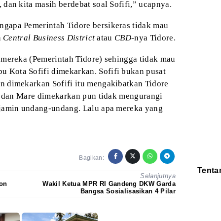
dan kita masih berdebat soal Sofifi,” ucapnya.
ngapa Pemerintah Tidore
bersikeras tidak mau
n
Central Business District
atau
CBD-
nya Tidore.
 mereka (Pemerintah
Tidore) sehingga tidak mau
u Kota Sofifi
dimekarkan. Sofifi bukan pusat
an dimekarkan
Sofifi itu mengakibatkan Tidore
a dan Mare
dimekarkan pun tidak mengurangi
ijamin undang-undang.
Lalu apa mereka yang
Bagikan:
Tenta
Selanjutnya
lon
Wakil Ketua MPR RI Gandeng DKW Garda
Redaksi
Pedoman
Bangsa Sosialisasikan 4 Pilar
Disclaimer