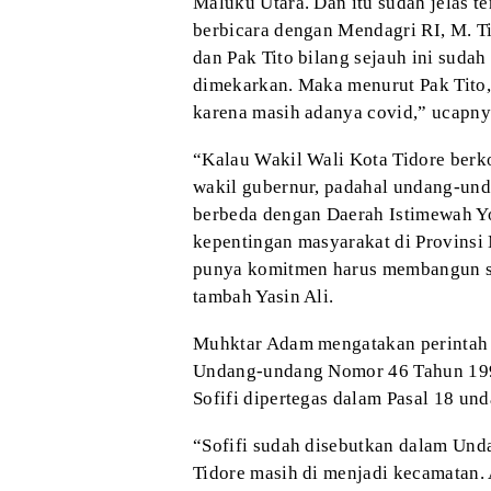
Maluku Utara.
Dan itu sudah jelas
te
berbicara dengan Mendagri RI,
M. Ti
dan Pak Tito bilang sejauh ini
sudah 
dimekarkan. Maka menurut
Pak Tito,
karena masih adanya covid,” ucapny
“Kalau Wakil Wali Kota Tidore ber
wakil gubernur, padahal undang-unda
berbeda dengan Daerah Istimewah Y
kepentingan masyarakat di Provinsi 
punya komitmen harus membangun sem
tambah Yasin Ali.
Muhktar Adam mengatakan perintah S
Undang-undang Nomor 46 Tahun 199
Sofifi dipertegas dalam Pasal 18 un
“Sofifi sudah disebutkan dalam Un
Tidore masih di menjadi kecamatan. 