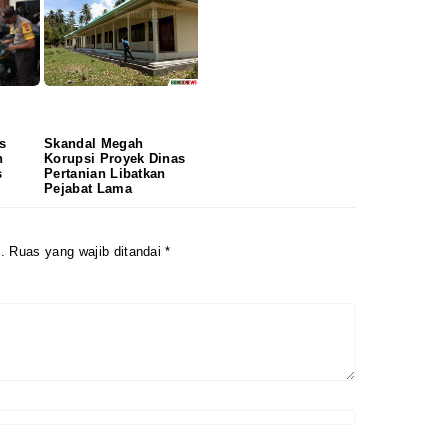
s
Skandal Megah
n
Korupsi Proyek Dinas
s
Pertanian Libatkan
Pejabat Lama
.
Ruas yang wajib ditandai
*