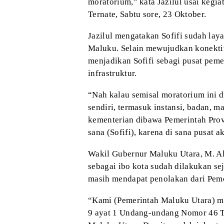
moratorium,” kata Jazilul usai kegia
Ternate, Sabtu sore, 23 Oktober.
Jazilul mengatakan Sofifi sudah la
Maluku. Selain mewujudkan konektiv
menjadikan Sofifi sebagi pusat peme
infrastruktur.
“Nah kalau semisal moratorium ini di
sendiri, termasuk instansi, badan, 
kementerian dibawa Pemerintah Pro
sana (Sofifi), karena di sana pusat a
Wakil Gubernur Maluku Utara, M. A
sebagai ibo kota sudah dilakukan se
masih mendapat penolakan dari Peme
“Kami (Pemerintah Maluku Utara) me
9 ayat 1 Undang-undang Nomor 46 