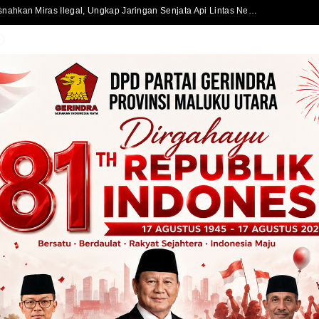
Satlantas Polres Halmahera Selatan Atur Lalu Lintas di SPBU Bacan, Arus Kendaraan Tetap Lancar