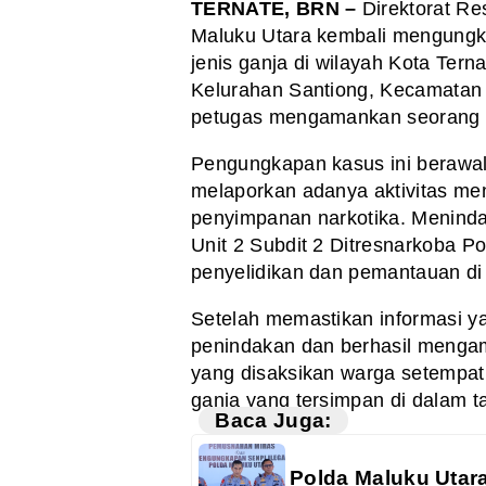
TERNATE, BRN –
Direktorat Re
Maluku Utara kembali mengungk
jenis ganja di wilayah Kota Tern
Kelurahan Santiong, Kecamatan 
petugas mengamankan seorang p
Pengungkapan kasus ini berawal
melaporkan adanya aktivitas me
penyimpanan narkotika. Menindakl
Unit 2 Subdit 2 Ditresnarkoba 
penyelidikan dan pemantauan di s
Setelah memastikan informasi y
penindakan dan berhasil menga
yang disaksikan warga setempat,
ganja yang tersimpan di dalam ta
Baca Juga:
Polda Maluku Utar