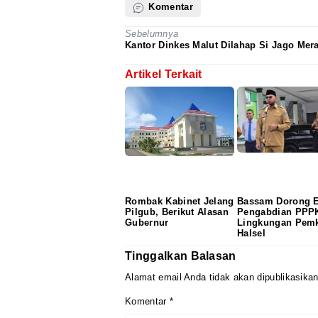
Komentar
Sebelumnya
Kantor Dinkes Malut Dilahap Si Jago Mer
Artikel Terkait
Rombak Kabinet Jelang
‎Bassam Dorong 
Pilgub, Berikut Alasan
Pengabdian PPPK
Gubernur
Lingkungan Pem
Halsel
Tinggalkan Balasan
Alamat email Anda tidak akan dipublikasikan
Komentar
*