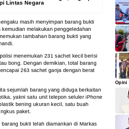
pi Lintas Negara
T mengaku masih menyimpan barang bukti
as kemudian melakukan penggeledahan
enemukan tambahan barang bukti yang
mandi.
olisi menemukan 231 sachet kecil berisi
atau bong. Dengan demikian, total barang
mencapai 263 sachet ganja dengan berat
Opini
ita sejumlah barang yang diduga berkaitan
tika, yakni satu unit telepon seluler iPhone
plastik bening ukuran kecil, satu buah
ngkus paket.
h barang bukti telah diamankan di Markas