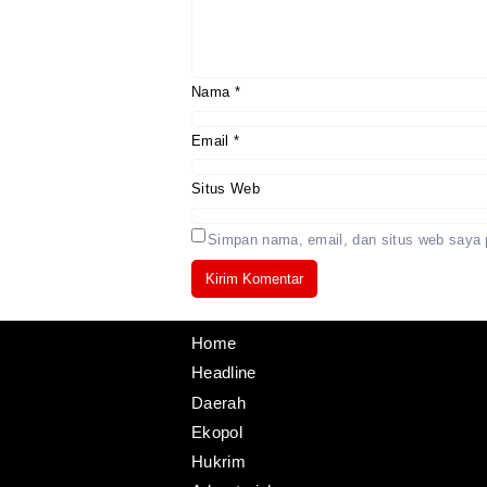
Nama
*
Email
*
Situs Web
Simpan nama, email, dan situs web saya 
Home
Headline
Daerah
Ekopol
Hukrim