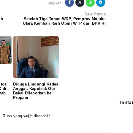
Bagikan:
Selanjutnya
ah
Setelah Tiga Tahun WDP, Pemprov Maluku
Utara Kembali Raih Opini WTP dari BPK RI
Etos
‎Diduga Lindungi Kades
 di
Anggai, Kapolsek Obi
kab
Bakal Dilaporkan ke
Propam
Tenta
Redaksi
Pedoman
.
Ruas yang wajib ditandai
*
Disclaimer