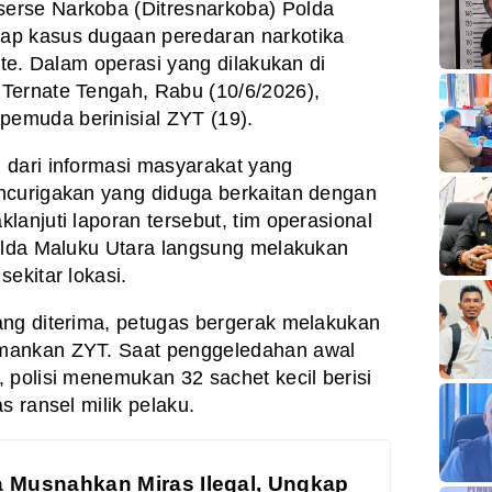
serse Narkoba (Ditresnarkoba) Polda
ap kasus dugaan peredaran narkotika
ate. Dalam operasi yang dilakukan di
Ternate Tengah, Rabu (10/6/2026),
emuda berinisial ZYT (19).
 dari informasi masyarakat yang
ncurigakan yang diduga berkaitan dengan
anjuti laporan tersebut, tim operasional
Polda Maluku Utara langsung melakukan
ekitar lokasi.
ang diterima, petugas bergerak melakukan
mankan ZYT. Saat penggeledahan awal
 polisi menemukan 32 sachet kecil berisi
s ransel milik pelaku.
a Musnahkan Miras Ilegal, Ungkap