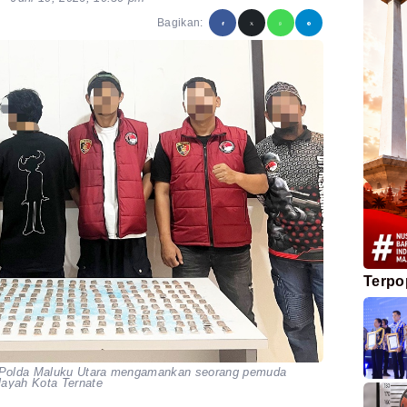
Bagikan:
Terpo
a) Polda Maluku Utara mengamankan seorang pemuda
ilayah Kota Ternate