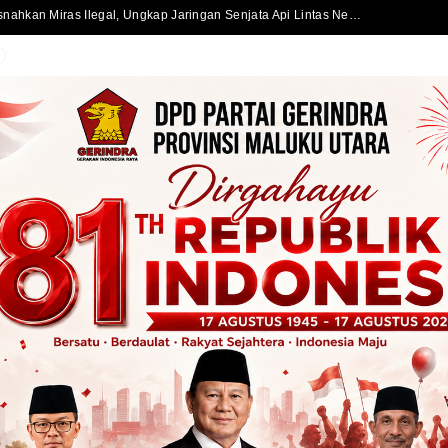
Satlantas Polres Halmahera Selatan Atur Lalu Lintas di SPBU Bacan, Arus Kendaraan Tetap Lancar