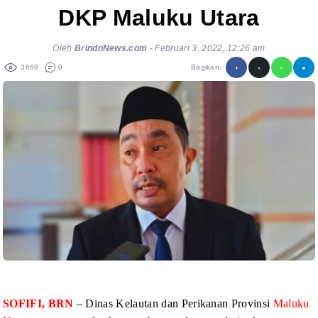
DKP Maluku Utara
Oleh
BrindoNews.com
-
Februari 3, 2022, 12:26 am
3669
0
Bagikan:
SOFIFI, BRN
– Dinas Kelautan dan Perikanan Provinsi
Maluku