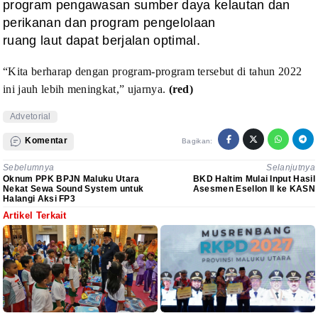
program pengawasan sumber daya kelautan dan
perikanan dan program pengelolaan
ruang laut dapat berjalan optimal.
“Kita berharap dengan program-program
tersebut di tahun 2022
ini jauh lebih meningkat,” ujarnya.
(red)
Advetorial
Komentar
Bagikan:
Sebelumnya
Selanjutnya
Oknum PPK BPJN Maluku Utara
BKD Haltim Mulai Input Hasil
Nekat Sewa Sound System untuk
Asesmen Esellon II ke KASN
Halangi Aksi FP3
Artikel Terkait