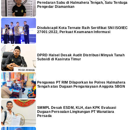
Peredaran Sabu di Halmahera Tengah, Satu Terduga
Pengedar Diamankan
Disdukcapil Kota Ternate Raih Sertifikat SNI ISO/IEC
27001:2022, Perkuat Keamanan Informasi
DPRD Halsel Desak Audit Distribusi Minyak Tanah
Subsidi di Kasiruta Timur
Pengawas PT RIM Dilaporkan ke Polres Halmahera
Tengah atas Dugaan Penganiayaan Anggota SBGN
SMMPL Desak ESDM, KLH, dan KPK Evaluasi
Dugaan Persoalan Lingkungan PT Wanatiara
Persada