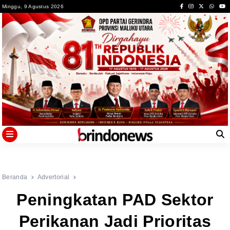
Skip
Minggu, 9 Agustus 2026
to
content
Beranda
Advertorial
Peningkatan PAD Sektor
Perikanan Jadi Prioritas