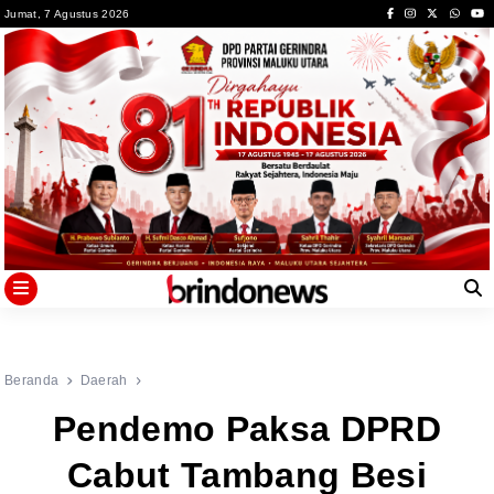
Skip
Jumat, 7 Agustus 2026
to
content
Beranda
Daerah
Pendemo Paksa DPRD
Cabut Tambang Besi