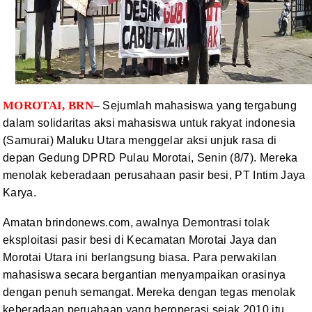
MOROTAI, BRN
–
Sejumlah mahasiswa yang
tergabung
dalam
solidaritas aksi mahasiswa untuk rakyat indonesia
(Samurai)
Maluku Utara
menggelar aksi unjuk rasa di
depan
Gedung DPRD Pulau Morotai, Senin (8/7). Mereka
menolak keberadaan perusahaan
pasir besi, PT Intim Jaya
Karya
.
Amatan brindonews.com,
awalnya
Demontrasi tolak
eksploitasi pasir besi di
Kecamatan Morotai Jaya dan
Morotai Utara ini berlangsung biasa. Para
perwakilan
mahasiswa secara bergantian menyampaikan
orasinya
dengan penuh semangat. Mereka dengan tegas menolak
keberadaan peruahaan
yang beroperasi sejak 2010 itu.