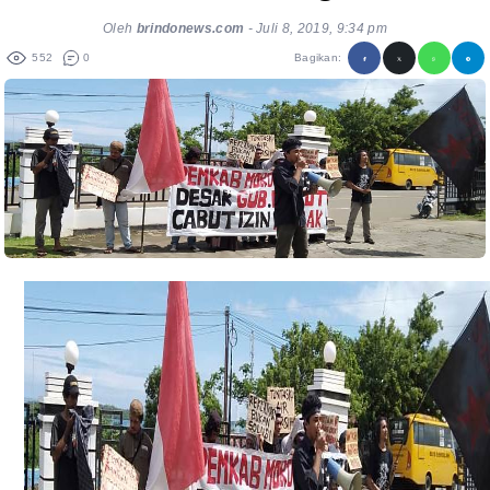
Oleh
brindonews.com
-
Juli 8, 2019, 9:34 pm
552
0
Bagikan: