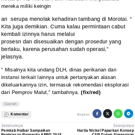
mereka miliki keingin
an serupa menolak kehadiran tambang di Morotai. “
Kita juga demikian. Cuma kalau permintaan cabut
kembali izinnya harus melalui
prosesn dan disesuaikan dengan prosedur yang
berlaku, karena perusahan sudah operasi,”
jelasnya.
“ Misalnya kita undang DLH, dinas perikanan dan
instansi
terkait lainnya untuk pertanyakan alasan
dikeluarkannya izin, termasuk
rekomendasi eksplorasi
dari Pemprov Malut,” tambahnya.
(fix/red)
Daerah
Komentar
Bagikan:
Sebelumnya
Selanjutnya
Pemkab Halbar Sampaikan
Harita Nickel Paparkan Konsep
Penjelasan Ranperda APBD 2018
CSR Dalam Simposium