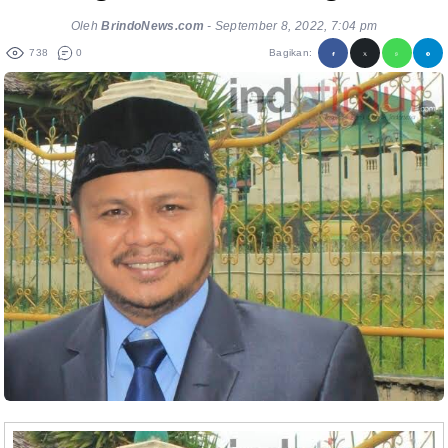
Oleh
BrindoNews.com
-
September 8, 2022, 7:04 pm
738
0
Bagikan: