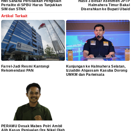
HMI Sanana Persoalkan Pengisian
Hasil 3 Besar Asesmen JPTP
Pertalite di SPBU Harus Tunjukkan
Halmahera Timur Bakal
SIM dan STNK
Diserahkan ke Bupati Ubaid
Artikel Terkait
Farrel-Jadi Resmi Kantongi
Kunjungan ke Halmahera Selatan,
Rekomendasi PAN
Izzuddin Alqassam Kasuba Dorong
UMKM dan Pariwisata
PERAMU Desak Mabes Polri Ambil
Alih Kasus Penjualan Ore Nikel Oleh