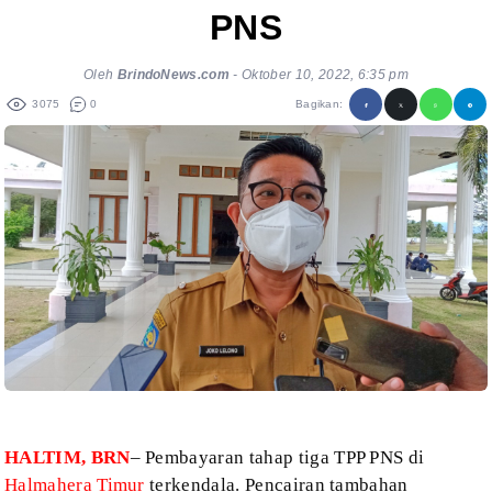
PNS
Oleh
BrindoNews.com
-
Oktober 10, 2022, 6:35 pm
3075
0
Bagikan:
HALTIM, BRN
– Pembayaran tahap tiga TPP PNS di
Halmahera Timur
terkendala. Pencairan tambahan