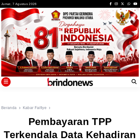
Skip
Jumat, 7 Agustus 2026
to
content
Beranda
Kabar Faifiye
Pembayaran TPP
Terkendala Data Kehadiran