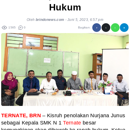
Hukum
Oleh
brindonews.com
-
Juni 5, 2023, 6:57 pm
1565
0
Bagikan:
TERNATE, BRN
– Kisruh penolakan Nurjana Junus
sebagai Kepala SMK N 1
Ternate
besar