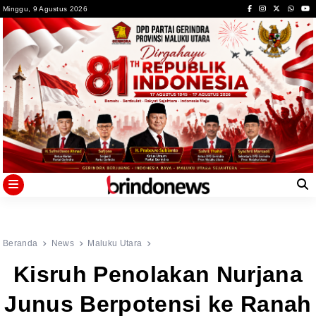
Skip
Minggu, 9 Agustus 2026
to
content
Beranda
News
Maluku Utara
Kisruh Penolakan Nurjana
Junus Berpotensi ke Ranah