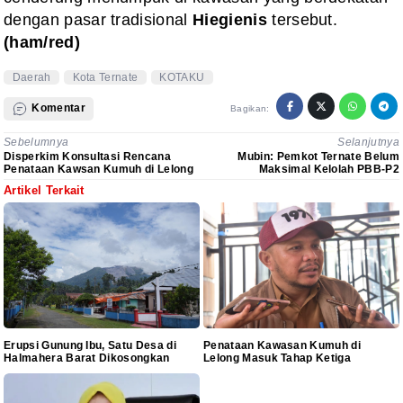
dengan pasar tradisional
Hiegienis
tersebut.
(ham/red)
Daerah
Kota Ternate
KOTAKU
Komentar
Bagikan:
Sebelumnya
Selanjutnya
Disperkim Konsultasi Rencana
Mubin: Pemkot Ternate Belum
Penataan Kawsan Kumuh di Lelong
Maksimal Kelolah PBB-P2
Artikel Terkait
Erupsi Gunung Ibu, Satu Desa di
Penataan Kawasan Kumuh di
Halmahera Barat Dikosongkan
Lelong Masuk Tahap Ketiga