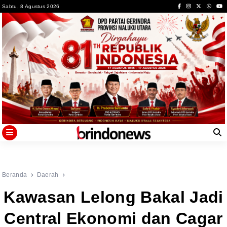
Skip
Sabtu, 8 Agustus 2026
to
content
Beranda
Daerah
Kawasan Lelong Bakal Jadi
Central Ekonomi dan Cagar