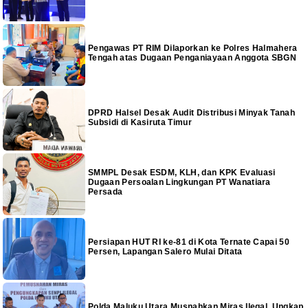
Pengawas PT RIM Dilaporkan ke Polres Halmahera
Tengah atas Dugaan Penganiayaan Anggota SBGN
DPRD Halsel Desak Audit Distribusi Minyak Tanah
Subsidi di Kasiruta Timur
SMMPL Desak ESDM, KLH, dan KPK Evaluasi
Dugaan Persoalan Lingkungan PT Wanatiara
Persada
Persiapan HUT RI ke-81 di Kota Ternate Capai 50
Persen, Lapangan Salero Mulai Ditata
Polda Maluku Utara Musnahkan Miras Ilegal, Ungkap