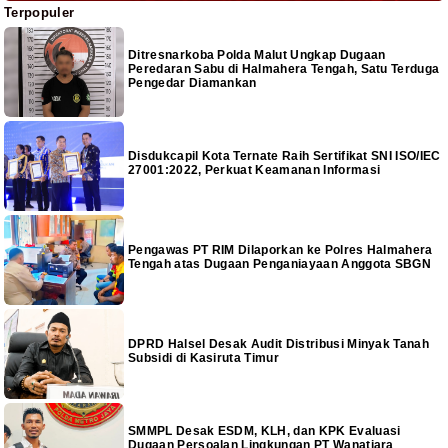
Terpopuler
Ditresnarkoba Polda Malut Ungkap Dugaan
Peredaran Sabu di Halmahera Tengah, Satu Terduga
Pengedar Diamankan
Disdukcapil Kota Ternate Raih Sertifikat SNI ISO/IEC
27001:2022, Perkuat Keamanan Informasi
Pengawas PT RIM Dilaporkan ke Polres Halmahera
Tengah atas Dugaan Penganiayaan Anggota SBGN
DPRD Halsel Desak Audit Distribusi Minyak Tanah
Subsidi di Kasiruta Timur
SMMPL Desak ESDM, KLH, dan KPK Evaluasi
Dugaan Persoalan Lingkungan PT Wanatiara