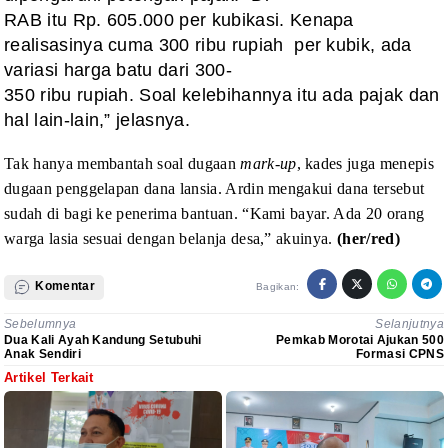
RAB itu Rp. 605.000 per kubikasi. Kenapa
realisasinya cuma 300 ribu rupiah
per kubik, ada
variasi harga batu dari 300-
350 ribu rupiah. Soal kelebihannya itu ada pajak dan
hal lain-lain,” jelasnya.
Tak hanya
membantah soal dugaan
mark-up
, kades
juga menepis
dugaan penggelapan dana lansia. Ardin mengakui dana tersebut
sudah
di bagi ke penerima bantuan. “Kami bayar. Ada 20 orang
warga lasia sesuai
dengan belanja desa,” akuinya.
(her/red)
Komentar
Bagikan:
Sebelumnya
Selanjutnya
Dua Kali Ayah Kandung Setubuhi
Pemkab Morotai Ajukan 500
Anak Sendiri
Formasi CPNS
Artikel Terkait