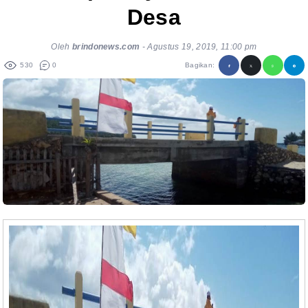
Desa
Oleh
brindonews.com
-
Agustus 19, 2019, 11:00 pm
530
0
Bagikan: