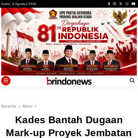
Skip
Sabtu, 8 Agustus 2026
to
content
Beranda
News
Kades Bantah Dugaan
Mark-up Proyek Jembatan