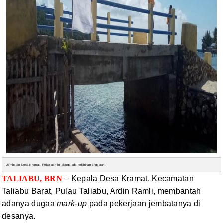
Jembatan Desa Kramat. Pekerjaan ini diduga ada kelebihan anggaran.
TALIABU, BRN
– Kepala Desa
Kramat, Kecamatan
Taliabu Barat, Pulau Taliabu, Ardin Ramli, membantah
adanya
dugaa
mark-up
pada pekerjaan jembatanya
di
desanya.