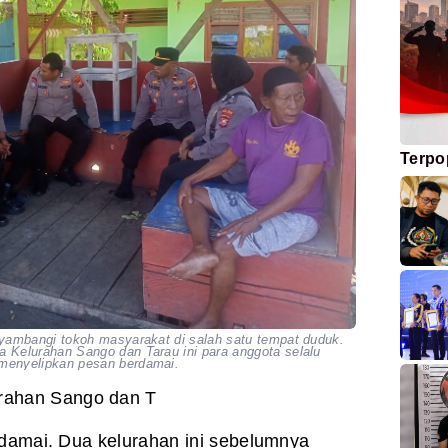
Terpo
yambangi tokoh masyarakat di salah satu tempat duduk.
Kelurahan Sango dan Tarau ini para anggota selalu
menyelipkan pesan berdamai.
rahan Sango dan T
damai. Dua kelurahan ini sebelumnya