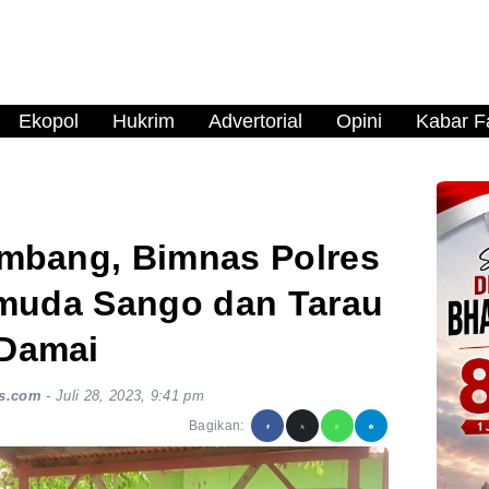
Ekopol
Hukrim
Advertorial
Opini
Kabar Fa
Sambang, Bimnas Polres
emuda Sango dan Tarau
Damai
s.com
-
Juli 28, 2023, 9:41 pm
Bagikan: