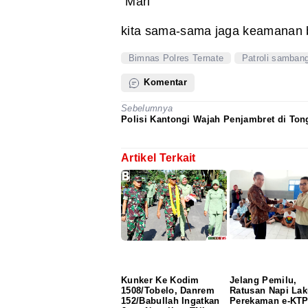
“Mari
kita sama-sama jaga keamanan 
Bimnas Polres Ternate
Patroli samban
Komentar
Sebelumnya
Polisi Kantongi Wajah Penjambret di Ton
Artikel Terkait
Kunker Ke Kodim
Jelang Pemilu,
1508/Tobelo, Danrem
Ratusan Napi La
152/Babullah Ingatkan
Perekaman e-KT