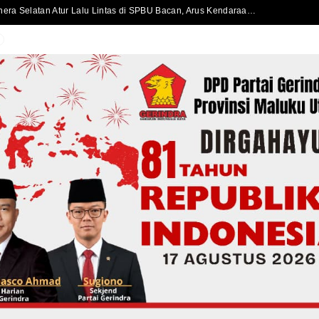
Disdukcapil Kota Ternate Raih Sertifikat SNI ISO/IEC 27001:2022, Perkuat Keamanan Informasi