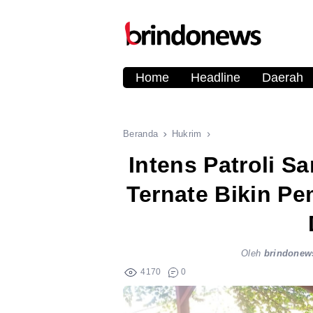
Home
Headline
Daerah
Beranda
Hukrim
Intens Patroli 
Ternate Bikin P
Oleh
brindonew
4170
0