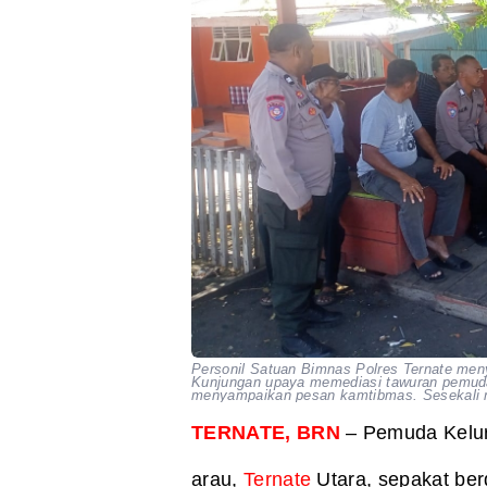
Personil Satuan Bimnas Polres Ternate men
Kunjungan upaya memediasi tawuran pemuda 
menyampaikan pesan kamtibmas. Sesekali 
TERNATE, BRN
– Pemuda Kelu
arau,
Ternate
Utara, sepakat ber