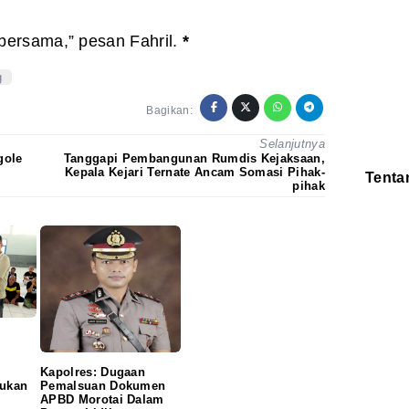
bersama,” pesan Fahril.
*
g
Bagikan:
Selanjutnya
gole
Tanggapi Pembangunan Rumdis Kejaksaan,
Kepala Kejari Ternate Ancam Somasi Pihak-
Tenta
pihak
Redaksi
Pedoman
Disclaimer
Kapolres: Dugaan
kukan
Pemalsuan Dokumen
P
APBD Morotai Dalam