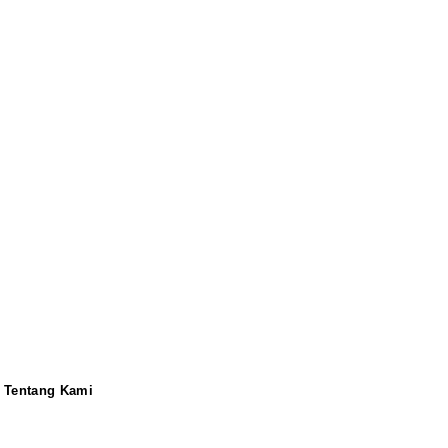
Tentang Kami
Redaksi
Pedoman
Disclaimer