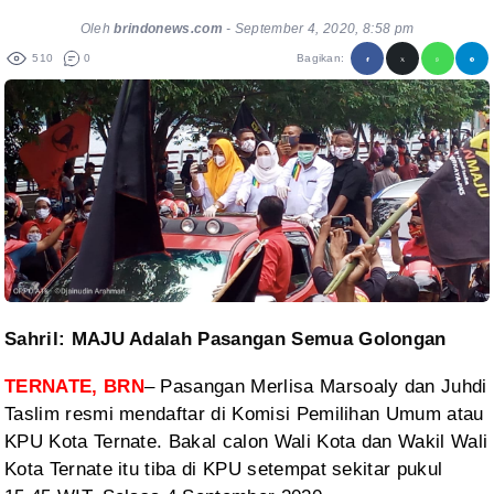
Oleh
brindonews.com
-
September 4, 2020, 8:58 pm
510
0
Bagikan:
Sahril: MAJU Adalah Pasangan Semua Golongan
TERNATE, BRN
– Pasangan Merlisa Marsoaly dan Juhdi
Taslim resmi
mendaftar di Komisi Pemilihan Umum atau
KPU Kota Ternate. Bakal calon Wali Kota
dan Wakil Wali
Kota Ternate itu tiba di KPU setempat sekitar pukul