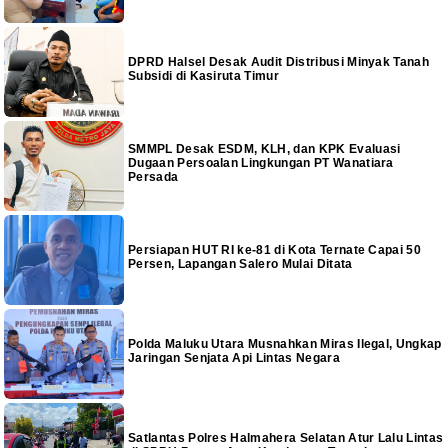
DPRD Halsel Desak Audit Distribusi Minyak Tanah
Subsidi di Kasiruta Timur
SMMPL Desak ESDM, KLH, dan KPK Evaluasi
Dugaan Persoalan Lingkungan PT Wanatiara
Persada
Persiapan HUT RI ke-81 di Kota Ternate Capai 50
Persen, Lapangan Salero Mulai Ditata
Polda Maluku Utara Musnahkan Miras Ilegal, Ungkap
Jaringan Senjata Api Lintas Negara
Satlantas Polres Halmahera Selatan Atur Lalu Lintas