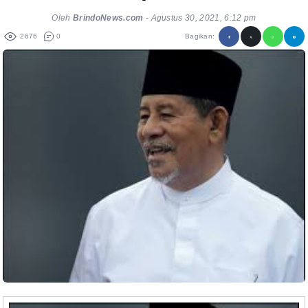
Oleh
BrindoNews.com
-
Agustus 30, 2021, 6:12 pm
2676
0
Bagikan: