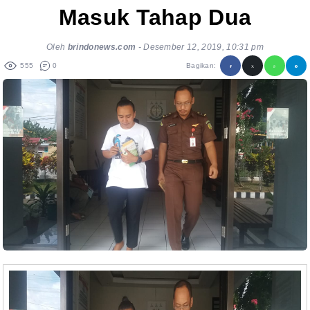
Masuk Tahap Dua
Oleh
brindonews.com
-
Desember 12, 2019, 10:31 pm
555
0
Bagikan: