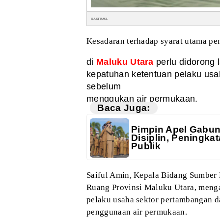
ILUSTRASI.
Kesadaran terhadap syarat utama pe
di
Maluku Utara
perlu didorong 
kepatuhan ketentuan pelaku usa
sebelum
menggukan air permukaan.
Baca Juga:
Pimpin Apel Gabun
Disiplin, Peningk
Publik
Saiful Amin, Kepala
Bidang Sumber 
Ruang Provinsi Maluku
Utara, menga
pelaku usaha sektor
pertambangan da
penggunaan air permukaan.