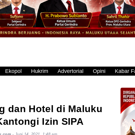
Ekopol
Hukrim
Advertorial
Opini
Kabar Fa
 dan Hotel di Maluku
Kantongi Izin SIPA
s.com
-
Juni 14, 2021, 1:48 am