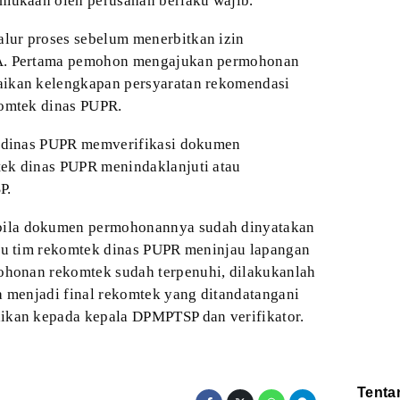
mukaan oleh perusahan berlaku wajib.
alur proses sebelum menerbitkan izin
. Pertama pemohon mengajukan permohonan
kan kelengkapan persyaratan rekomendasi
omtek dinas PUPR.
 dinas PUPR memverifikasi dokumen
tek
dinas PUPR menindaklanjuti atau
P.
ila dokumen permohonannya sudah dinyatakan
itu tim rekomtek dinas PUPR meninjau lapangan
mohonan
rekomtek sudah terpenuhi, dilakukanlah
a
menjadi final rekomtek yang ditandatangani
ikan kepada kepala DPMPTSP dan verifikator.
Tenta