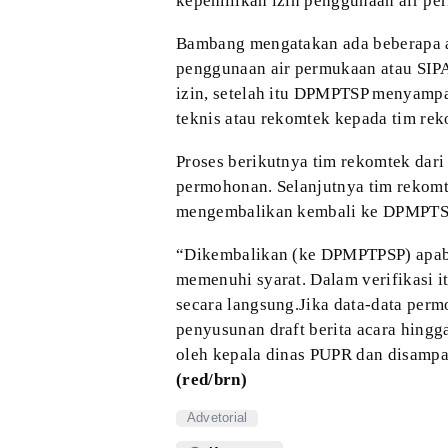
kepemilikan izin
penggunaan air per
Bambang mengatakan
ada beberapa 
penggunaan air permukaan atau
SIPA
izin, setelah itu DPMPTSP
menyampai
teknis atau rekomtek kepada tim
rek
Proses
berikutnya
tim rekomtek dari
permohonan. Selanjutnya tim rekom
mengembalikan kembali ke DPMPTS
“Dikembalikan
(ke DPMPTPSP) apab
memenuhi syarat. Dalam
verifikasi 
secara langsung.
Jika data-data per
penyusunan draft berita acara hingg
oleh kepala dinas PUPR dan
disampa
(red/brn)
Advetorial