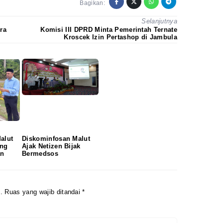
Bagikan:
Redaksi
Pedoman
Selanjutnya
Disclaimer
ra
Komisi III DPRD Minta Pemerintah Ternate
Kroscek Izin Pertashop di Jambula
alut
Diskominfosan Malut
ing
Ajak Netizen Bijak
an
Bermedsos
.
Ruas yang wajib ditandai
*