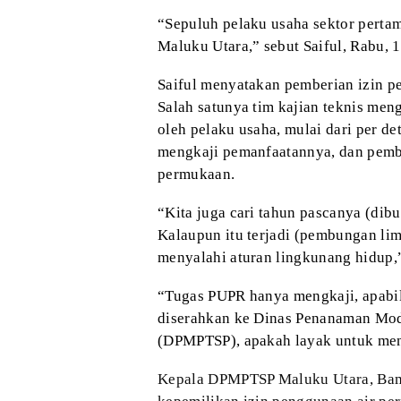
“Sepuluh pelaku
usaha sektor pertam
Maluku Utara,”
sebut Saiful, Rabu, 
Saiful menyatakan
pemberian izin p
Salah satunya tim
kajian teknis meng
oleh pelaku
usaha, mulai dari per de
mengkaji
pemanfaatannya, dan pemb
permukaan.
“Kita juga cari
tahun pascanya (dibua
Kalaupun itu
terjadi (pembungan lim
menyalahi aturan
lingkunang hidup,
“Tugas PUPR
hanya mengkaji, apabi
diserahkan ke Dinas
Penanaman Moda
(DPMPTSP), apakah layak untuk
meng
Kepala DPMPTSP
Maluku Utara, Ba