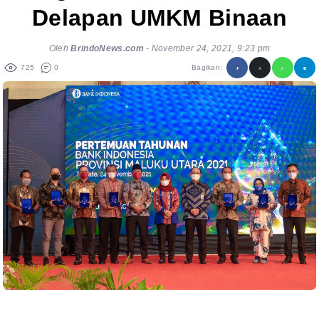
Delapan UMKM Binaan
Oleh
BrindoNews.com
-
November 24, 2021, 9:23 pm
725
0
Bagikan: