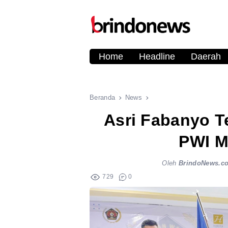
Home
Headline
Daerah
Beranda
News
Asri Fabanyo T
PWI M
Oleh
BrindoNews.c
729
0