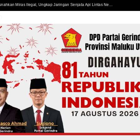
Satlantas Polres Halmahera Selatan Atur Lalu Lintas di SPBU Bacan, Arus Kendaraan Tetap Lancar