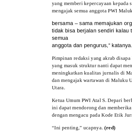
yang memberi
kepercayaan kepada s
mengajak semua
anggota PWI Maluk
bersama – sama memajukan orga
tidak bisa berjalan sendiri kala
semua
anggota dan pengurus,” katanya
Pimpinan redaksi
yang akrab disapa 
yang masuk
struktur nanti dapat me
meningkatkan
kualitas jurnalis di 
dan mengajak
wartawan di Maluku U
Utara.
Ketua Umum PWI Atal
S. Depari ber
ini dapat mendorong
dan memberikan
dengan mengacu pada
Kode Etik Jur
“Ini penting,”
ucapnya.
(red)