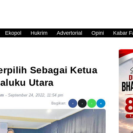
Ekopol
Hukrim
Advertorial
Opini
Kabar Fa
erpilih Sebagai Ketua
aluku Utara
om
-
September 24, 2022, 11:54 pm
Bagikan: