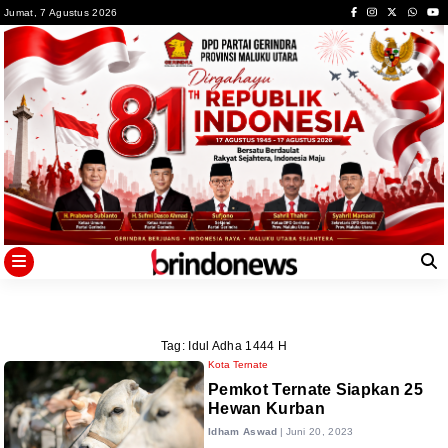
Skip
Jumat, 7 Agustus 2026
to
content
Tag:
Idul Adha 1444 H
Kota Ternate
Pemkot Ternate Siapkan 25
Hewan Kurban
Idham Aswad
|
Juni 20, 2023