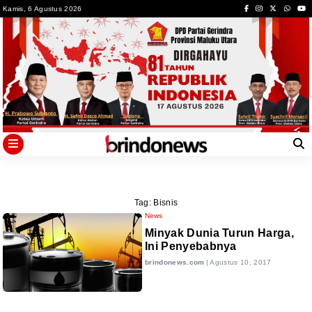
Skip
Kamis, 6 Agustus 2026
to
content
Tag:
Bisnis
News
Minyak Dunia Turun Harga,
Ini Penyebabnya
brindonews.com
|
Agustus 10, 2017