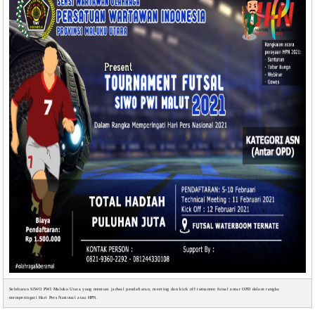
Selebaran SIWO PWI Maluku Utara yang memuat jadwal pendaftaran, meeting dan kick off turnamen futsal antar OPD dalam rangka
memperingati Hari Pers Nasional atau HPN.