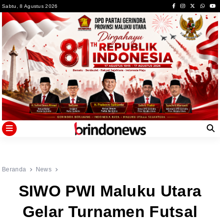
Skip
Sabtu, 8 Agustus 2026
to
content
Beranda
News
SIWO PWI Maluku Utara
Gelar Turnamen Futsal