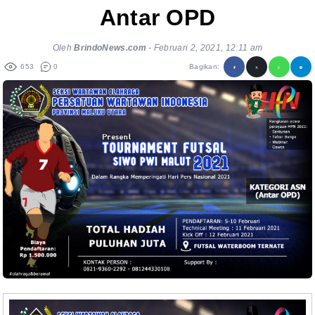
Antar OPD
Oleh
BrindoNews.com
-
Februari 2, 2021, 12:11 am
653
0
Bagikan: