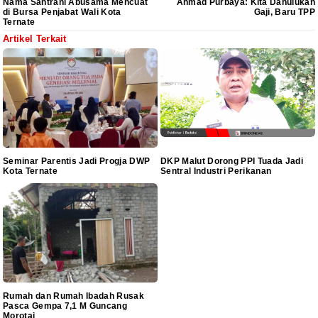
Nama Santrani Abusama Mencuat
Ahmad Purbaya: Kita Dahulukan
di Bursa Penjabat Wali Kota
Gaji, Baru TPP
Ternate
Artikel Terkait
Seminar Parentis Jadi Progja DWP
DKP Malut Dorong PPI Tuada Jadi
Kota Ternate
Sentral Industri Perikanan
Rumah dan Rumah Ibadah Rusak
Pasca Gempa 7,1 M Guncang
Morotai