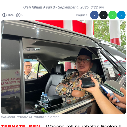
Oleh
Idham Aswad
-
September 4, 2025, 8:22 pm
824
0
Bagikan:
Walikota Ternate M Tauhid Soleman
TERNATE, BRN
– Wacana rolling jabatan Eselon II