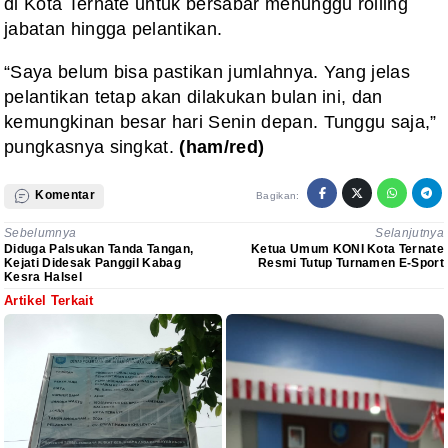
di Kota Ternate untuk bersabar menunggu rolling
jabatan hingga pelantikan.
“Saya belum bisa pastikan jumlahnya. Yang jelas
pelantikan tetap akan dilakukan bulan ini, dan
kemungkinan besar hari Senin depan. Tunggu saja,”
pungkasnya singkat.
(ham/red)
Komentar
Bagikan:
Sebelumnya
Selanjutnya
Diduga Palsukan Tanda Tangan,
Ketua Umum KONI Kota Ternate
Kejati Didesak Panggil Kabag
Resmi Tutup Turnamen E-Sport
Kesra Halsel
Artikel Terkait