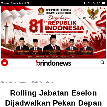
Skip
Minggu, 9 Agustus 2026
to
content
Beranda
Daerah
Kota Ternate
Rolling Jabatan Eselon
Dijadwalkan Pekan Depan